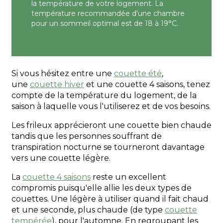
la température de votre logement. La
température recommandée d'une chambre
pour un sommeil optimal est de 18 à 19°C.
Si vous hésitez entre une
couette été
,
une
couette hiver
et une couette 4 saisons, tenez
compte de la température du logement, de la
saison à laquelle vous l'utiliserez et de vos besoins.
Les frileux apprécieront une couette bien chaude
tandis que les personnes souffrant de
transpiration nocturne se tourneront davantage
vers une couette légère.
La
couette 4 saisons
reste un excellent
compromis puisqu'elle allie les deux types de
couettes. Une légère à utiliser quand il fait chaud
et une seconde, plus chaude (de type
couette
tempérée
), pour l'automne. En regroupant les