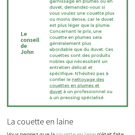
garnissage en plumes ou en
duvet, demandez-vous si
vous voulez une couette plus
ou moins dense, car le duvet
est plus léger que la plume.
Concernant le prix, une
Le
couette en plumes sera
conseil
généralement plus
de
abordable que du duvet. Ces
John
couettes sont des produits
nobles qui nécessitent un
entretien délicat et
spécifique. N’hésitez pas à
confier le
nettoyage des
couettes en plumes et
duvet
à un professionnel ou
à un pressing spécialisé.
La couette en laine
Vous pensiez que la
couette en laine
n'était faite