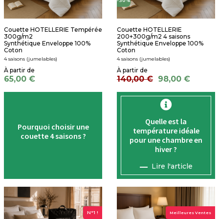
-30%
Couette HOTELLERIE Tempérée
Couette HOTELLERIE
300g/m2
200+300g/m2 4 saisons
Synthétique Enveloppe 100%
Synthétique Enveloppe 100%
Coton
Coton
4 saisons (jumelables)
4 saisons (jumelables)
65,00 €
140,00 €
98,00 €
Quelle est la
Pourquoi choisir une
température
idéale
couette 4 saisons ?
pour une chambre en
hiver ?
Lire l'article
N°1 !
Meilleures Ventes