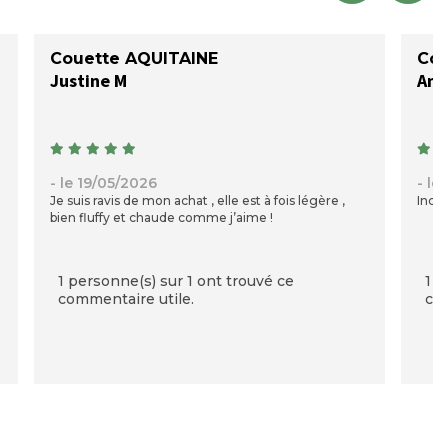
Couette AQUITAINE
Cou
Justine M
Ami
- le 19/05/2026
- le
Je suis ravis de mon achat , elle est à fois légère ,
Incro
bien fluffy et chaude comme j’aime !
1 personne(s) sur 1 ont trouvé ce
1 p
commentaire utile.
com