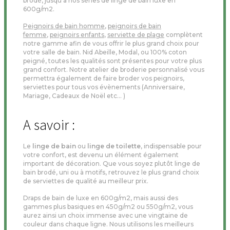
brodé, jusqu'à nos séries de linge de bain luxe en
600g/m2.
Peignoirs de bain homme
,
peignoirs de bain
femme
,
peignoirs enfants
,
serviette de plage
complètent
notre gamme afin de vous offrir le plus grand choix pour
votre salle de bain. Nid Abeille, Modal, ou 100% coton
peigné, toutes les qualités sont présentes pour votre plus
grand confort. Notre atelier de broderie personnalisé vous
permettra également de faire broder vos peignoirs,
serviettes pour tous vos évènements (Anniversaire,
Mariage, Cadeaux de Noël etc... )
A savoir :
Le
linge de bain
ou
linge de toilette
, indispensable pour
votre confort, est devenu un élément également
important de décoration. Que vous soyez plutôt linge de
bain brodé, uni ou à motifs, retrouvez le plus grand choix
de serviettes de qualité au meilleur prix.
Draps de bain de luxe en 600g/m2, mais aussi des
gammes plus basiques en 450g/m2 ou 550g/m2, vous
aurez ainsi un choix immense avec une vingtaine de
couleur dans chaque ligne. Nous utilisons les meilleurs