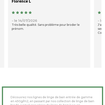
Florence L
- le 14/07/2026
- le
Très belle qualité. Sans problème pour broder le
J'ai 
prénom.
servi
Comm
Découvrez nos lignes de linge de bain entrée de gamme
en 450g/m2, en passant par nos collection de linge de bain