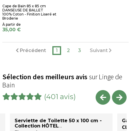
Cape de Bain 85 x 85 cm
DANSEUSE DE BALLET
100% Coton - Finition Liseré et
Broderie
35,00 €
Précédent
1
2
3
Suivant
Sélection des meilleurs avis
sur Linge de
Bain
(401 avis)
Serviette de Toilette 50 x 100 cm -
Gan
Collection HÔTEL
Cla