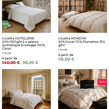
-30%
Couette HOTELLERIE
Couette MONDOR
200+300g/m2 4 saisons
30% Duvet 70% Plumettes 350
Synthétique Enveloppe 100%
g/m²
Coton
Chaude
Chaude
115,00 €
140,00 €
98,00 €
N°1 !