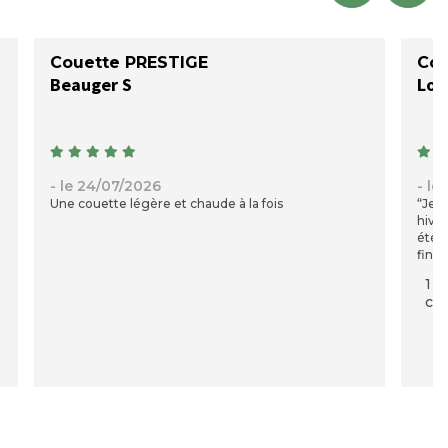
Couette PRESTIGE
Cou
Beauger S
Lou
- le 24/07/2026
- le
Une couette légère et chaude à la fois
“Je 
hiver
été s
finit
fois 
1 p
moel
com
l’imp
qu’el
tempé
exac
chaud
mon a
ma c