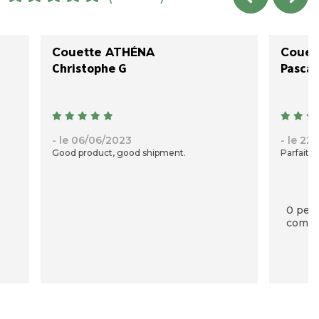
Couette ATHÉNA
Couet
Christophe G
Pascal
- le 06/06/2023
- le 22
Good product, good shipment.
Parfaite!
0 pers
commen