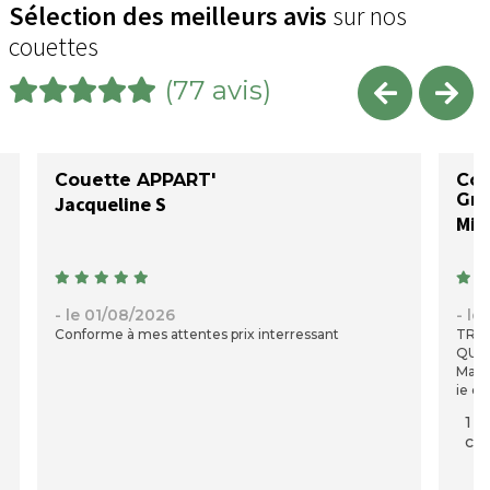
Sélection des meilleurs avis
sur nos
couettes
(77 avis)
Couette APPART'
Cou
Gri
Jacqueline S
Mic
- le 01/08/2026
- le
Conforme à mes attentes prix interressant
TRE
QUAN
Mais 
je do
1 p
com