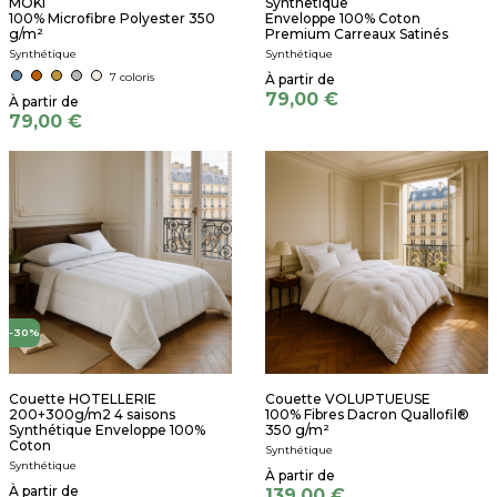
MOKI
Synthetique
100% Microfibre Polyester 350
Enveloppe 100% Coton
g/m²
Premium Carreaux Satinés
Synthétique
Synthétique
7 coloris
79,00 €
79,00 €
-30%
Couette HOTELLERIE
Couette VOLUPTUEUSE
200+300g/m2 4 saisons
100% Fibres Dacron Quallofil®
Synthétique Enveloppe 100%
350 g/m²
Coton
Synthétique
Synthétique
139,00 €