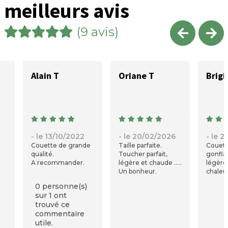
meilleurs avis
(9 avis)
Alain T
Oriane T
Brigi
- le 13/10/2022
- le 20/02/2026
- le 
Couette de grande
Taille parfaite.
Couett
qualité.
Toucher parfait,
gonflan
A recommander.
légère et chaude ..
légèret
Un bonheur.
chaleu
la
extraor
0 personne(s)
.
sur 1 ont
trouvé ce
le
commentaire
e
utile.
1°.