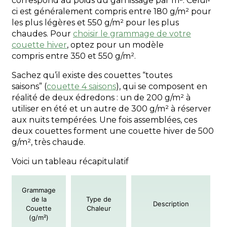
correspond au poids du garnissage par
m²
. Celui-
ci est généralement compris entre 180 g/
m²
pour
les plus légères et 550 g/
m²
pour les plus
chaudes. Pour
choisir le grammage de votre
couette hiver
, optez pour un modèle
compris
entre 350 et 550 g/m².
Sachez qu’il existe des couettes “toutes
saisons”
(
couette 4 saisons
)
, qui se composent en
réalité de deux édredons : un de 200 g/m² à
utiliser en été et un autre de 300 g/m² à réserver
aux nuits tempérées. Une fois assemblées, ces
deux couettes forment une couette hiver de 500
g/m², très chaude.
Voici un tableau récapitulatif
Grammage
de la
Type de
Description
Couette
Chaleur
(g/m²)