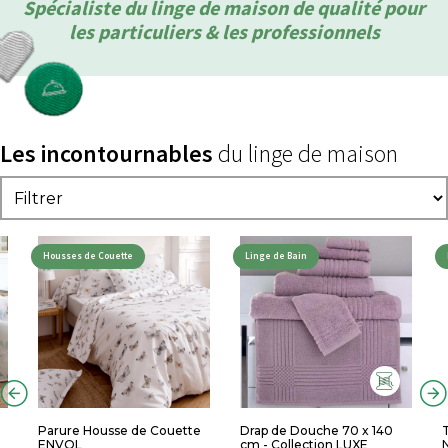
Spécialiste du linge de maison de qualité pour
les particuliers & les professionnels
Les incontournables
du linge de maison
Housses de Couette
Linge de Bain
Parure Housse de Couette
Drap de Douche 70 x 140
T
ENVOL
cm - Collection LUXE
N