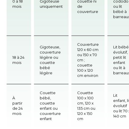
0 à 18
Gigoteuse
couette ni
cododo
mois
uniquement
de
ou lit
couverture
bébé à
barreau
Couverture
Gigoteuse,
Lit bébé
120 x 60 cm
couverture
évolutif,
ou 150 x 70
18 à 24
légère ou
petit lit
cm ;
mois
couette
enfant
couette
bébé
ou lit à
100 x 120
légère
barreau
cm environ
Couette
Couette
Lit
À
bébé,
100 x 100
enfant, li
partir
couette
cm, 120 x
évolutif
de 24
enfant ou
135 cm ou
ou lit 70 
mois
couverture
120 x 150
140 cm
enfant
cm