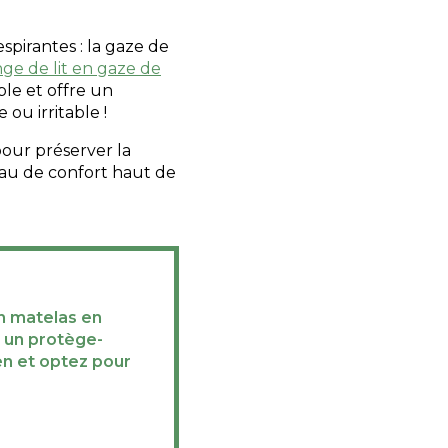
pirantes : la gaze de
nge de lit en gaze de
ble et offre un
ou irritable !
pour préserver la
eau de confort haut de
un matelas en
r un protège-
en et optez pour