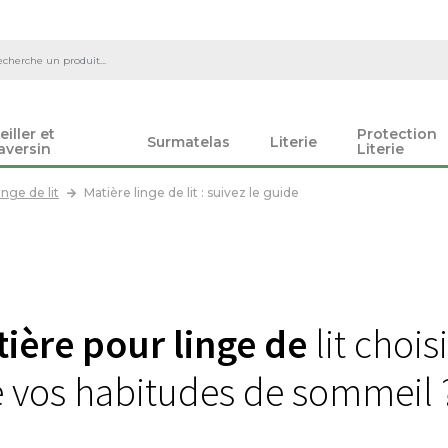
eiller et
Protection
Surmatelas
Literie
aversin
Literie
inge de lit
Matière linge de lit : suivez le guide
ière pour linge de
lit chois
e vos habitudes de sommeil 