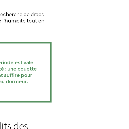
a recherche de draps
e l’humidité tout en
riode estivale,
té : une couette
t suffire pour
 au dormeur.
lits des