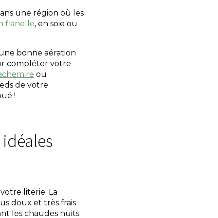
dans une région où les
n flanelle
, en soie ou
 une bonne aération
our compléter votre
achemire
ou
ieds de votre
ué !
t idéales
otre literie. La
us doux et très frais
nt les chaudes nuits