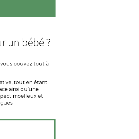
r un bébé ?
, vous pouvez tout à
tive, tout en étant
ace ainsi qu’une
spect moelleux et
eçues.