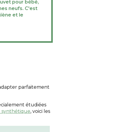
duvet pour bébé,
mes neufs. C'est
giène et le
s’adapter parfaitement
pécialement étudiées
 synthétique
, voici les