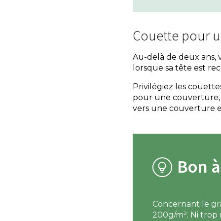
Couette pour u
Au-delà de deux ans, v
lorsque sa tête est r
Privilégiez les couett
pour une couverture, l
vers une couverture en
Bon à
Concernant le g
200g/m². Ni trop 