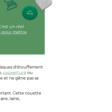
'est un réel
 pour mettre
 risques d'étouffement
p,
couverture
ou
ge et ne gêne pas sa
portant. Cette couette
ire, laine,