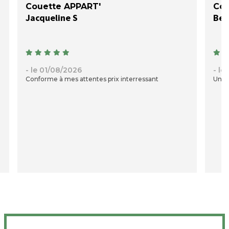
Couette APPART'
Cou
Jacqueline S
- le 01/08/2026
- le
Conforme à mes attentes prix interressant
Une c