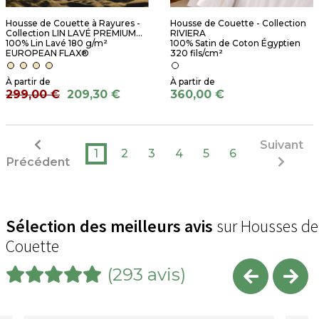
Housse de Couette à Rayures -
Housse de Couette - Collection
Collection LIN LAVÉ PREMIUM...
RIVIERA
100% Lin Lavé 180 g/m²
100% Satin de Coton Égyptien
EUROPEAN FLAX®
320 fils/cm²
299,00 €
209,30 €
360,00 €
Suivant
1
2
3
4
5
6
Précédent
Sélection des meilleurs avis
sur Housses de
Couette
(293 avis)