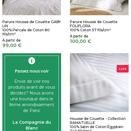
Parure Housse de Couette GABY
Parure Housse de Couette
LIN
FOLIFLORA
100% Percale de Coton 80
100% Coton 57 fils/cm²
fils/cm²
100,00 €
99,00 €
Luxe
Passez nous voir
Envie de voir nos
produits avant de vous
décidez? Nous avons
une boutique dans le
llème arrondissement
de Paris:
Housse de Couette - Collection
La Compagnie du
RAMATUELLE
100% Satin de Coton Égyptien
Blanc
240 fils/cm²