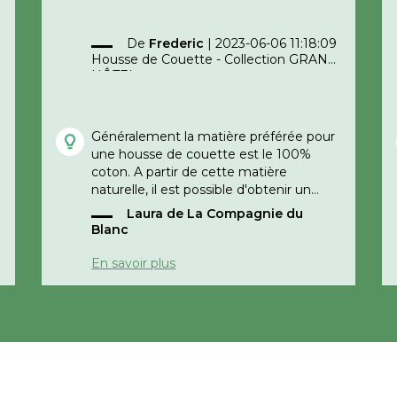
De
Frederic
|
2023-06-06 11:18:09
Housse de Couette - Collection GRAND
HÔTEL
Généralement la matière préférée pour
une housse de couette est le 100%
coton. A partir de cette matière
naturelle, il est possible d'obtenir un
tissage très serré pour obtenir une
Laura de La Compagnie du
percale ou un satin de coton conférant à
Blanc
la toile une douceur exceptionnelle.
D'autres matières comme la soie, le lin
En savoir plus
ou encore le tencel sont prisés le choix
d'une housse de couette haut de
gamme.