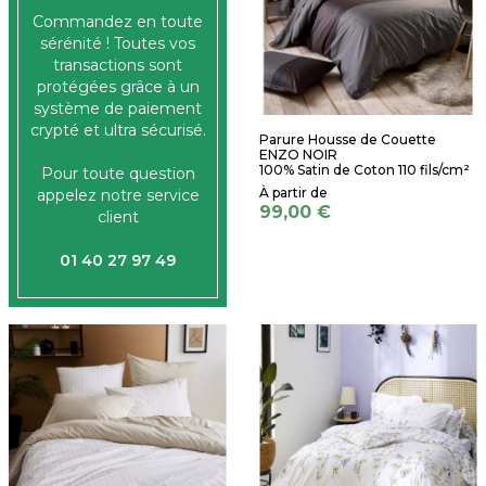
Commandez en toute
sérénité ! Toutes vos
transactions sont
protégées grâce à un
système de paiement
crypté et ultra sécurisé.
Parure Housse de Couette
ENZO NOIR
100% Satin de Coton 110 fils/cm²
Pour toute question
appelez notre service
99,00 €
client
01 40 27 97 49