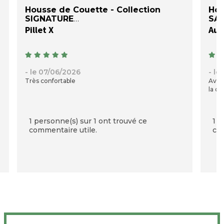
Housse de Couette - Collection
Hou
SIGNATURE
SAT
Pillet X
Auré
- le 07/06/2026
- le
Très confortable
Avec
la qu
1 personne(s) sur 1 ont trouvé ce
1 p
commentaire utile.
com