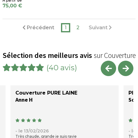
75,00 €
Précédent
1
2
Suivant
Sélection des meilleurs avis
sur Couverture
(40 avis)
Couverture PURE LAINE
Pla
Anne H
Sop
- le 13/02/2026
- le
Très chaude, grande je suis ravie
Très 