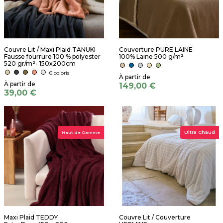
Couvre Lit / Maxi Plaid TANUKI
Couverture PURE LAINE
Fausse fourrure 100 % polyester
100% Laine 500 g/m²
520 gr/m²- 150x200cm
6 coloris
149,00 €
39,00 €
Ultra Chaud
Haut de Gamme
Maxi Plaid TEDDY
Couvre Lit / Couverture