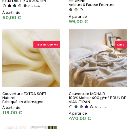
Extra Doux 150 x 200 cm
HERMINE
Velours & Fausse Fourrure
6 coloris
60,00 €
99,00 €
Luxe
Haut de Gamme
Couverture EXTRA SOFT
Couverture MOHAIR
Naturel
100% Mohair 400 g/m² BRUN DE
Fabriqué en Allemagne
VIAN-TIRAN
8 coloris
119,00 €
470,00 €