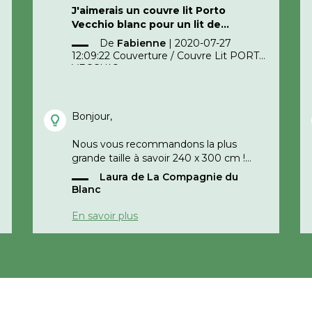
J'aimerais un couvre lit Porto
Vecchio blanc pour un lit de
180X200, quelle taille dois-je
De
Fabienne
|
2020-07-27
commander ?
12:09:22
Couverture / Couvre Lit PORTO
Merci beaucoup !
VECCHIO
Fabienne
Bonjour,
Nous vous recommandons la plus
grande taille à savoir 240 x 300 cm !
Laura de La Compagnie du
Bonne journée
Blanc
En savoir plus