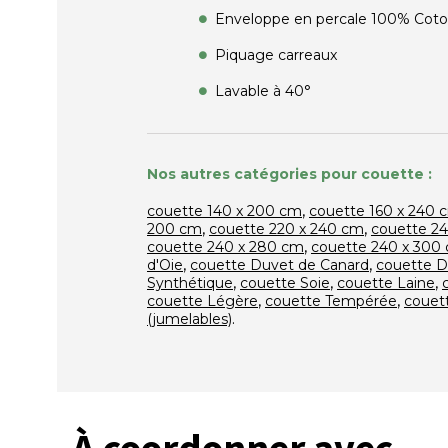
Enveloppe en percale 100% Coton
Piquage carreaux
Lavable à 40°
Nos autres catégories pour couette :
,
couette 140 x 200 cm
couette 160 x 240 
,
,
200 cm
couette 220 x 240 cm
couette 2
,
couette 240 x 280 cm
couette 240 x 300
,
,
d'Oie
couette Duvet de Canard
couette 
,
,
,
Synthétique
couette Soie
couette Laine
,
,
couette Légère
couette Tempérée
couett
.
(jumelables)