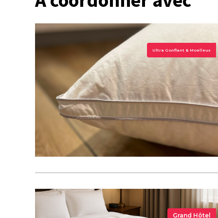
À coordonner avec
Ultra Gonflant & Moelleux
Grand Hôtel