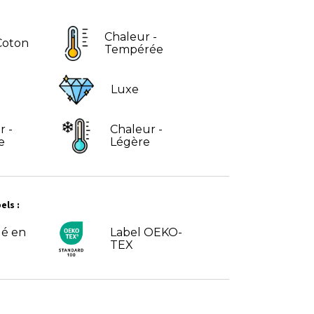
Chaleur -
Coton
Tempérée
Luxe
r -
Chaleur -
e
Légère
els :
ué en
Label OEKO-
TEX