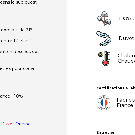
 dans le sud ouest
100% 
mbre à + de 21°
Duvet
ntre 17 et 20°.
ent en dessous des
Chaleu
Chaud
ettes pour couvrir
Certifications & lab
ance - 10%
Fabriq
France
 Duvet
Origine
Entretien :