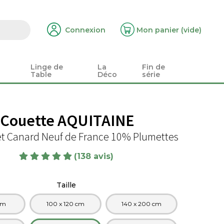
Connexion
Mon panier
(vide)
Linge de
La
Fin de
Table
Déco
série
Couette AQUITAINE
t Canard Neuf de France 10% Plumettes
(138 avis)
Taille
 cm
100 x 120 cm
140 x 200 cm