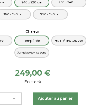
 cm
240 x 220 cm
260 x 240 cm
280 x 240 cm
300 x 240 cm
Chaleur
ère
Tempérée
HIVER/ Très Chaude
Jumelables/4 saisons
249,00 €
En stock