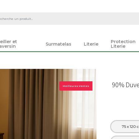
eiller et
Protection
Surmatelas
Literie
aversin
Literie
90% Duve
Meilleures Ventes
75 x 120