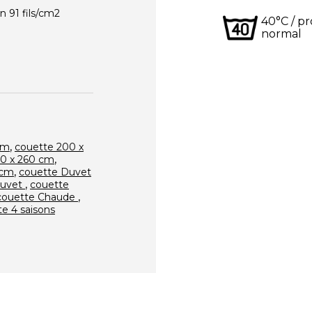
 91 fils/cm2
40°C / 
normal
,
cm
couette 200 x
,
40 x 260 cm
,
 cm
couette Duvet
,
Duvet
couette
,
couette Chaude
e 4 saisons