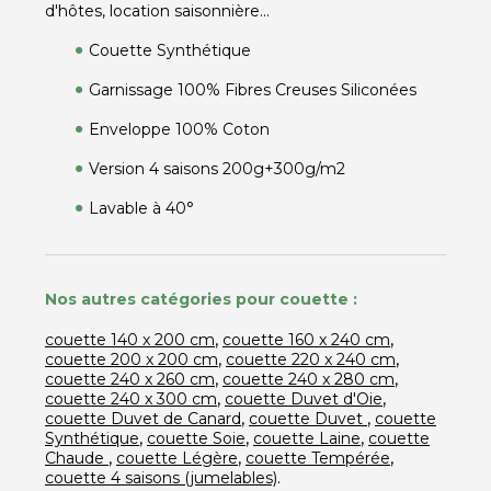
d'hôtes, location saisonnière...
Couette Synthétique
Garnissage 100% Fibres Creuses Siliconées
Enveloppe 100% Coton
Version 4 saisons 200g+300g/m2
Lavable à 40°
Nos autres catégories pour couette :
,
,
couette 140 x 200 cm
couette 160 x 240 cm
,
,
couette 200 x 200 cm
couette 220 x 240 cm
,
,
couette 240 x 260 cm
couette 240 x 280 cm
,
,
couette 240 x 300 cm
couette Duvet d'Oie
,
,
couette Duvet de Canard
couette Duvet
couette
,
,
,
Synthétique
couette Soie
couette Laine
couette
,
,
,
Chaude
couette Légère
couette Tempérée
.
couette 4 saisons (jumelables)