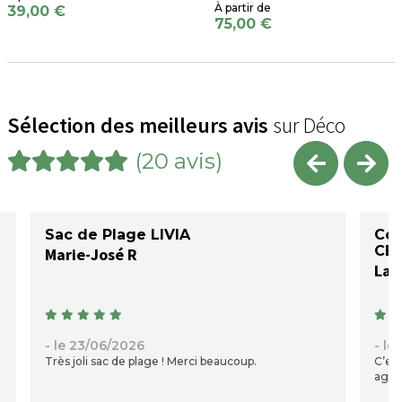
39,00 €
75,00 €
Sélection des meilleurs avis
sur Déco
(20 avis)
Sac de Plage LIVIA
Cou
CÉ
Marie-José R
Lau
- le 23/06/2026
- le
Très joli sac de plage ! Merci beaucoup.
C’est
agréa