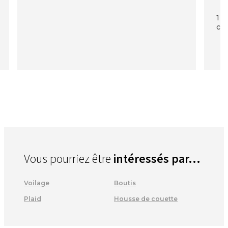
1 p
com
Vous pourriez être
intéressés par...
Voilage
Boutis
Plaid
Housse de couette