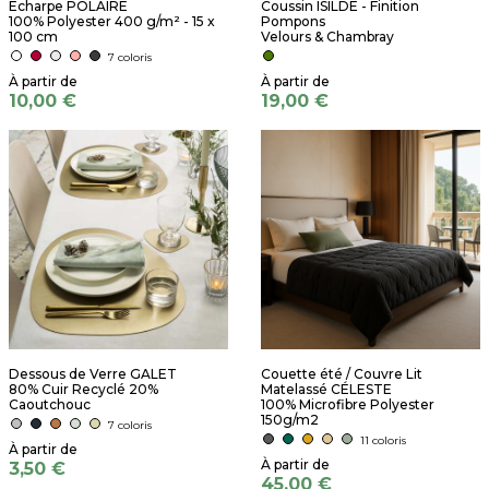
Écharpe POLAIRE
Coussin ISILDE - Finition
100% Polyester 400 g/m² - 15 x
Pompons
100 cm
Velours & Chambray
7 coloris
10,00 €
19,00 €
Dessous de Verre GALET
Couette été / Couvre Lit
80% Cuir Recyclé 20%
Matelassé CÉLESTE
Caoutchouc
100% Microfibre Polyester
150g/m2
7 coloris
11 coloris
3,50 €
45,00 €