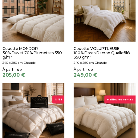
Couette MONDOR
Couette VOLUPTUEUSE
30% Duvet 70% Plumettes 350
100% Fibres Dacron Quallofil®
g/m²
350 g/m²
240 x 280 cm Chaude
240 x 280 cm Chaude
205,00 €
249,00 €
N°1 !
Meilleures Ventes