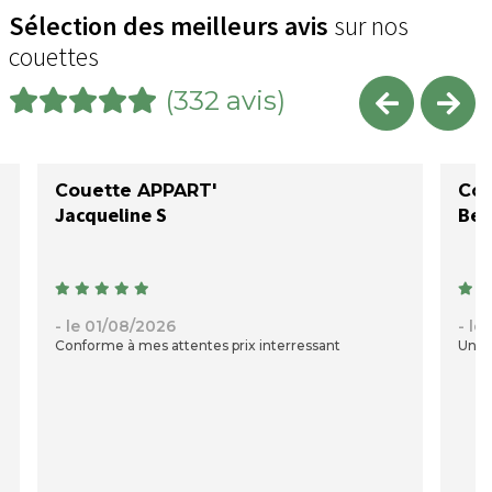
Sélection des meilleurs avis
sur nos
couettes
(332 avis)
Couette APPART'
Cou
Jacqueline S
- le 01/08/2026
- le
Conforme à mes attentes prix interressant
Une c