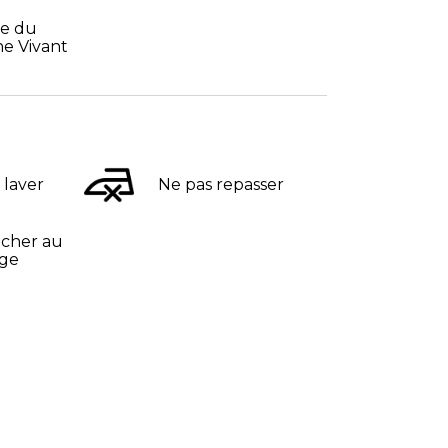
se du
ne Vivant
 laver
Ne pas repasser
écher au
nge