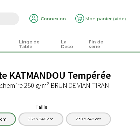
Connexion
Mon panier
(vide)
Linge de
La
Fin de
Table
Déco
série
te KATMANDOU Tempérée
chemire 250 g/m² BRUN DE VIAN-TIRAN
Taille
 cm
260 x 240 cm
280 x 240 cm