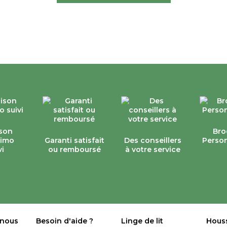
ison
Bro
simo
Garanti satisfait
Des conseillers
Person
vi
ou remboursé
à votre service
 nous
Besoin d'aide ?
Linge de lit
Hous