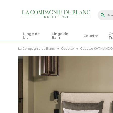
Linge de
Linge de
Or
Couette
Lit
Bain
Tr
La Compagnie du Blanc
Couette
Couette KATMANDO