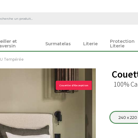
eiller et
Protection
Surmatelas
Literie
aversin
Literie
U Tempérée
Couet
100% Ca
Couette d'Exception
240 x 220