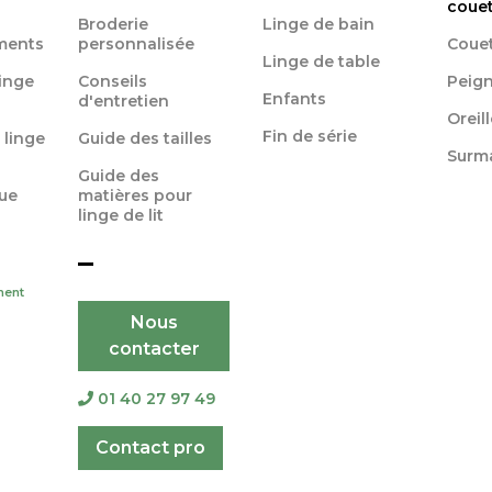
coue
Broderie
Linge de bain
ments
personnalisée
Coue
Linge de table
linge
Conseils
Peign
Enfants
d'entretien
Oreil
Fin de série
 linge
Guide des tailles
Surm
Guide des
ue
matières pour
linge de lit
ment
Nous
contacter
01 40 27 97 49
Contact pro