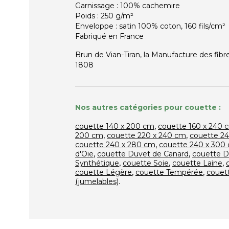
Garnissage : 100% cachemire
Poids : 250 g/m²
Enveloppe : satin 100% coton, 160 fils/cm²
Fabriqué en France
Brun de Vian-Tiran, la Manufacture des fibr
1808
Nos autres catégories pour couette :
,
couette 140 x 200 cm
couette 160 x 240 
,
,
200 cm
couette 220 x 240 cm
couette 2
,
couette 240 x 280 cm
couette 240 x 300
,
,
d'Oie
couette Duvet de Canard
couette 
,
,
,
Synthétique
couette Soie
couette Laine
,
,
couette Légère
couette Tempérée
couett
.
(jumelables)