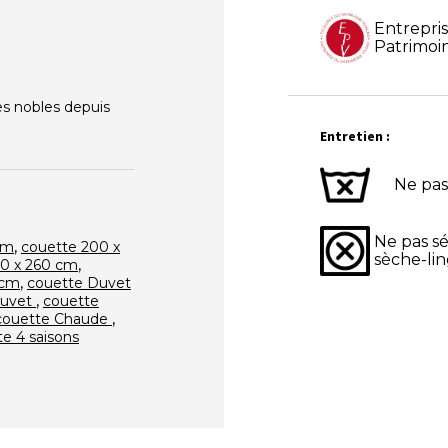
Entrepri
Patrimoi
es nobles depuis
Entretien :
Ne pas
Ne pas s
,
cm
couette 200 x
sèche-li
,
40 x 260 cm
,
 cm
couette Duvet
,
Duvet
couette
,
couette Chaude
e 4 saisons