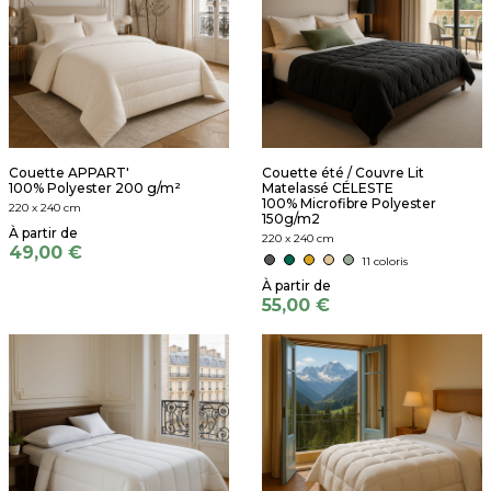
Couette APPART'
Couette été / Couvre Lit
100% Polyester 200 g/m²
Matelassé CÉLESTE
100% Microfibre Polyester
220 x 240 cm
150g/m2
220 x 240 cm
49,00 €
11 coloris
55,00 €