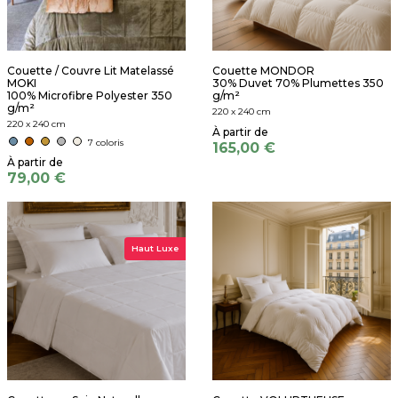
Couette / Couvre Lit Matelassé
Couette MONDOR
MOKI
30% Duvet 70% Plumettes 350
100% Microfibre Polyester 350
g/m²
g/m²
220 x 240 cm
220 x 240 cm
7 coloris
165,00 €
79,00 €
Haut Luxe