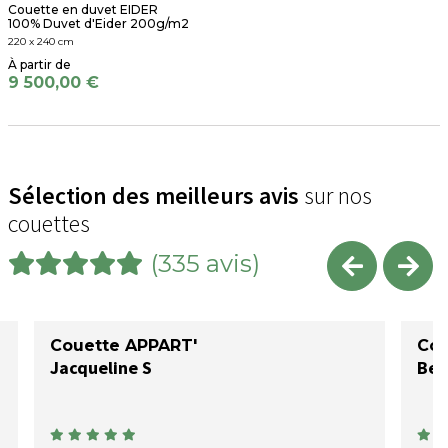
Couette en duvet EIDER
100% Duvet d'Eider 200g/m2
220 x 240 cm
9 500,00 €
Sélection des meilleurs avis
sur nos
couettes
(335 avis)
Couette APPART'
Cou
Jacqueline S