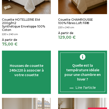
Couette HOTELLERIE Eté
Couette CHAMROUSSE
200g/m2
100% Fibres Loft Fill®
Synthétique Enveloppe 100%
220 x 240 cm
Coton
220 x 240 cm
129,00 €
75,00 €
Quelle est la
Housses de couette
température
idéale
240x220 à associer à
pour une chambre en
votre couette
hiver ?
Lire l'article