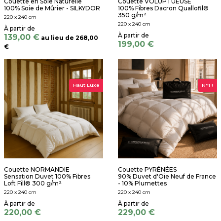
Couette en Soie Naturelle
Couette VOLUPTUEUSE
100% Soie de Mûrier - SILKYDOR
100% Fibres Dacron Quallofil®
350 g/m²
220 x 240 cm
220 x 240 cm
139,00 €
au lieu de
268,00
199,00 €
€
Haut Luxe
N°1 !
Couette NORMANDIE
Couette PYRÉNÉES
Sensation Duvet 100% Fibres
90% Duvet d'Oie Neuf de France
Loft Fill® 300 g/m²
- 10% Plumettes
220 x 240 cm
220 x 240 cm
220,00 €
229,00 €