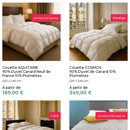
Prestige
Meilleures Ventes
Couette AQUITAINE
Couette COSMOS
90% Duvet Canard Neuf de
90% Duvet de Canard 10%
France 10% Plumettes
Plumettes
220 x 240 cm
220 x 240 cm
189,00 €
349,00 €
Luxe
Couette d'Exception