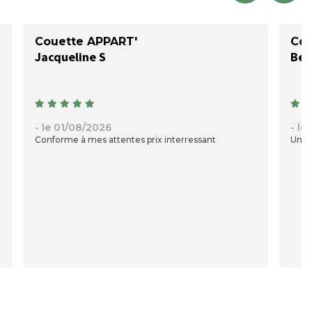
Couette APPART'
Cou
Jacqueline S
- le 01/08/2026
- le
Conforme à mes attentes prix interressant
Une c