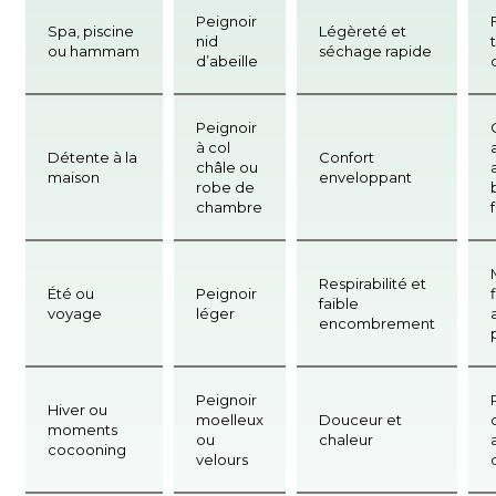
Peignoir
Spa, piscine
Légèreté et
nid
ou hammam
séchage rapide
d’abeille
Peignoir
à col
Détente à la
Confort
châle ou
maison
enveloppant
robe de
chambre
Respirabilité et
Été ou
Peignoir
faible
voyage
léger
encombrement
Peignoir
Hiver ou
moelleux
Douceur et
moments
ou
chaleur
cocooning
velours