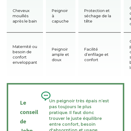
Cheveux
Peignoir
Protection et
mouillés
à
séchage de la
après le bain
capuche
tête
Maternité ou
Peignoir
Facilité
besoin de
ample et
d’enfilage et
confort
doux
confort
enveloppant
Un peignoir très épais n’est
Le
pas toujours le plus
conseil
pratique. Il faut donc
trouver le juste équilibre
de
entre confort, besoin
John
d'absorption et usage.