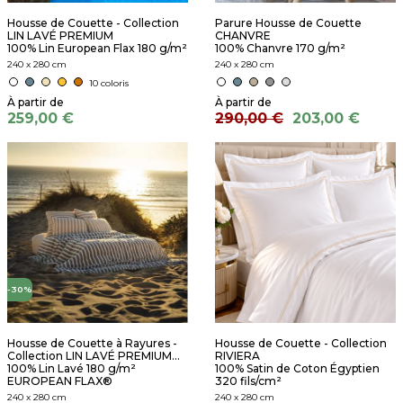
Housse de Couette - Collection
Parure Housse de Couette
LIN LAVÉ PREMIUM
CHANVRE
100% Lin European Flax 180 g/m²
100% Chanvre 170 g/m²
240 x 280 cm
240 x 280 cm
10 coloris
259,00 €
290,00 €
203,00 €
-30%
Housse de Couette à Rayures -
Housse de Couette - Collection
Collection LIN LAVÉ PREMIUM...
RIVIERA
100% Lin Lavé 180 g/m²
100% Satin de Coton Égyptien
EUROPEAN FLAX®
320 fils/cm²
240 x 280 cm
240 x 280 cm