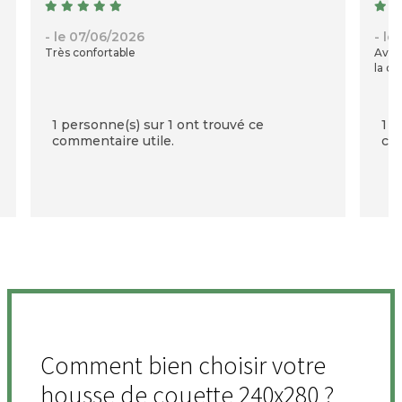
- le 07/06/2026
- le
Très confortable
Avec
la qu
1 personne(s) sur 1 ont trouvé ce
1 p
commentaire utile.
com
Comment bien choisir votre
housse de couette 240x280 ?