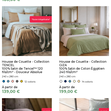
"Soie Végétale"
Housse de Couette - Collection
Housse de Couette - Collection
TENCEL
GIZA
100% Satin de Tencel™ 120
100% Satin de Coton Égyptien
fils/cm² - Douceur Absolue
240 fils/cm²
240 x 280 cm
240 x 280 cm
12 coloris
14 coloris
139,00 €
199,00 €