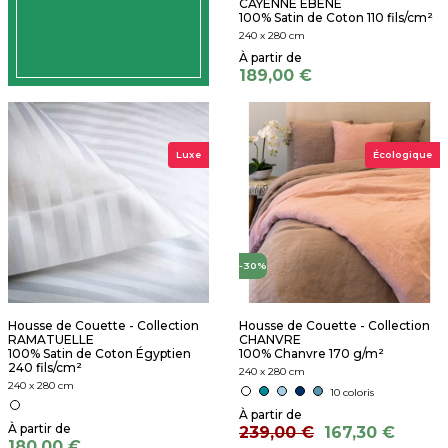
CAYENNE ÉBÈNE
100% Satin de Coton 110 fils/cm²
240 x 280 cm
189,00 €
Luxe
Écologique
-30%
Housse de Couette - Collection
Housse de Couette - Collection
RAMATUELLE
CHANVRE
100% Satin de Coton Égyptien
100% Chanvre 170 g/m²
240 fils/cm²
240 x 280 cm
240 x 280 cm
10 coloris
239,00 €
167,30 €
180,00 €