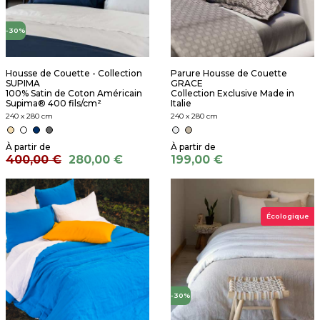
-30%
Housse de Couette - Collection
Parure Housse de Couette
SUPIMA
GRACE
100% Satin de Coton Américain
Collection Exclusive Made in
Supima® 400 fils/cm²
Italie
240 x 280 cm
240 x 280 cm
400,00 €
280,00 €
199,00 €
Écologique
-30%