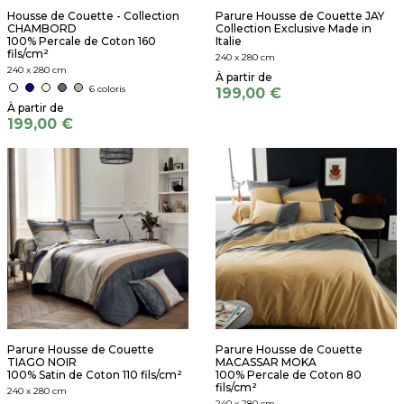
Housse de Couette - Collection
Parure Housse de Couette JAY
CHAMBORD
Collection Exclusive Made in
100% Percale de Coton 160
Italie
fils/cm²
240 x 280 cm
240 x 280 cm
6 coloris
199,00 €
199,00 €
Parure Housse de Couette
Parure Housse de Couette
TIAGO NOIR
MACASSAR MOKA
100% Satin de Coton 110 fils/cm²
100% Percale de Coton 80
fils/cm²
240 x 280 cm
240 x 280 cm