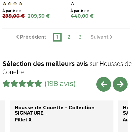
299,00 €
209,30 €
440,00 €
Précédent
1
2
3
Suivant
Sélection des meilleurs avis
sur Housses de
Couette
(198 avis)
Housse de Couette - Collection
Hou
SIGNATURE
SAT
Pillet X
Auré