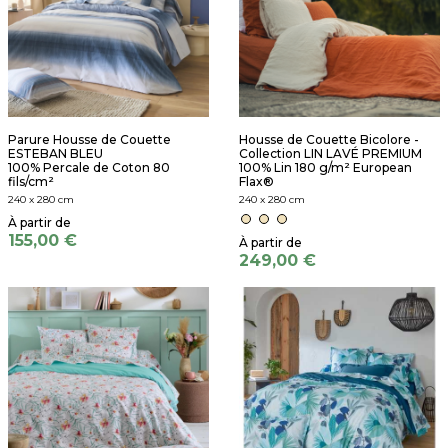
Parure Housse de Couette
Housse de Couette Bicolore -
ESTEBAN BLEU
Collection LIN LAVÉ PREMIUM
100% Percale de Coton 80
100% Lin 180 g/m² European
fils/cm²
Flax®
240 x 280 cm
240 x 280 cm
155,00 €
249,00 €