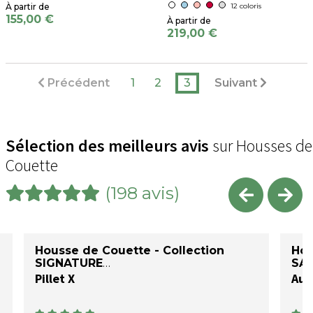
12 coloris
155,00 €
219,00 €
Précédent
1
2
3
Suivant
Sélection des meilleurs avis
sur Housses de
Couette
(198 avis)
Housse de Couette - Collection
Hou
SIGNATURE
SAT
Pillet X
Auré