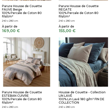
Parure Housse de Couette
Parure Housse de Couette
FAUVE Beige
REGATE
100% Percale de Coton 80
100% Percale de Coton 80
fils/cm²
fils/cm²
240 x 280 cm
240 x 280 cm
169,00 €
155,00 €
Parure Housse de Couette
Housse de Couette - Collection
ESTEBAN CUIVRE
LIN LAVÉ
100% Percale de Coton 80
100% Lin Lavé 180 g/m² FIN DE
fils/cm²
COLLECTION
240 x 280 cm
240 x 280 cm