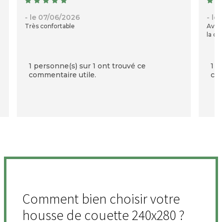
- le 07/06/2026
- le
Très confortable
Avec
la qu
1 personne(s) sur 1 ont trouvé ce
1 p
commentaire utile.
com
Comment bien choisir votre
housse de couette 240x280 ?