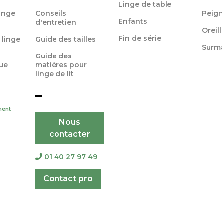
Linge de table
linge
Conseils
Peign
Enfants
d'entretien
Oreil
Fin de série
 linge
Guide des tailles
Surm
Guide des
ue
matières pour
linge de lit
ment
Nous
contacter
01 40 27 97 49
Contact pro