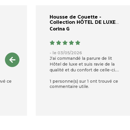
Housse de Couette -
Collection HÔTEL DE LUXE
Corina G
- le 03/05/2026
J‘ai commandé la parure de lit
Hôtel de luxe et suis ravie de la
qualité et du confort de celle-ci.
Je recommande vivement. Le
uvé ce
1 personne(s) sur 1 ont trouvé ce
prix parle de la très belle qualité.
commentaire utile.