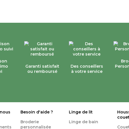
ison
Bro
simo
Garanti satisfait
Des conseillers
Person
vi
ou remboursé
à votre service
 nous
Besoin d'aide ?
Linge de lit
Hous
coue
Broderie
Linge de bain
ments
personnalisée
Coue