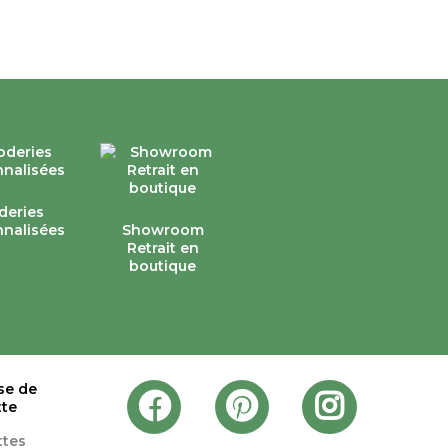
deries
nalisées
Showroom
Retrait en
boutique
se de
tte
ttes