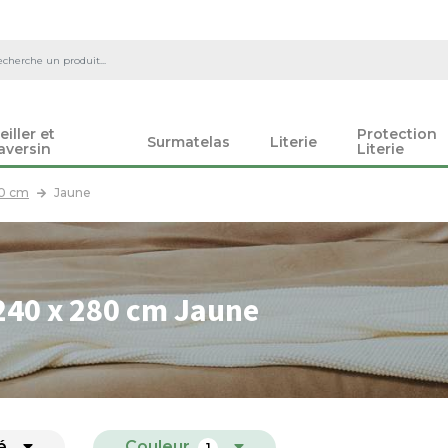
eiller et
Protection
Surmatelas
Literie
aversin
Literie
80 cm
Jaune
240 x 280 cm Jaune
é
Couleur
1