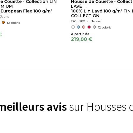
e Couette - Collection LIN
Housse de Couette - Collect
EMIUM
LAVÉ
 European Flax 180 g/m²
100% Lin Lavé 180 g/m² FIN
COLLECTION
 Jaune
240 x 280 cm Jaune
10 coloris
12 coloris
€
219,00 €
meilleurs avis
sur Housses 
)