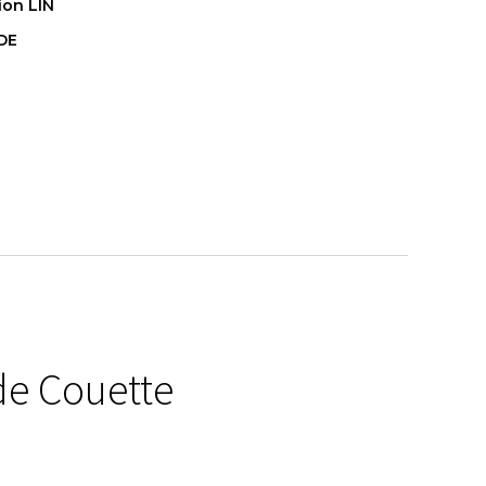
ion LIN
 DE
de Couette