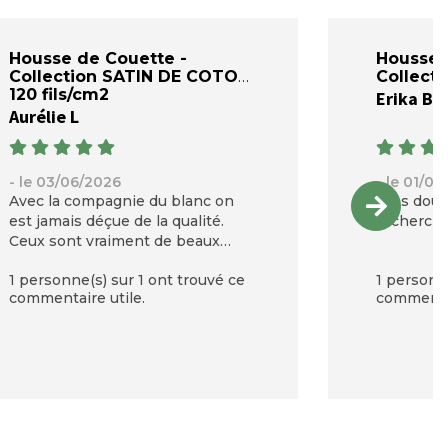
Housse de Couette -
Housse 
Collection SATIN DE COTON
Collect
120 fils/cm2
Erika B
Aurélie L
- le 03/06/2026
- le 01/0
Avec la compagnie du blanc on
Très douc
est jamais déçue de la qualité.
recherchai
Ceux sont vraiment de beaux
produits
1 personne(s) sur 1 ont trouvé ce
1 personne
commentaire utile.
commentai