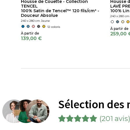
Housse de Couette - Collection
Housse d
TENCEL
LAVÉ PR
100% Satin de Tencel™ 120 fils/cm² -
100% Lin
Douceur Absolue
240 x 280 cm
240 x 280 cm Jaune
12 coloris
259,00 
139,00 €
Sélection des 
(201 avis