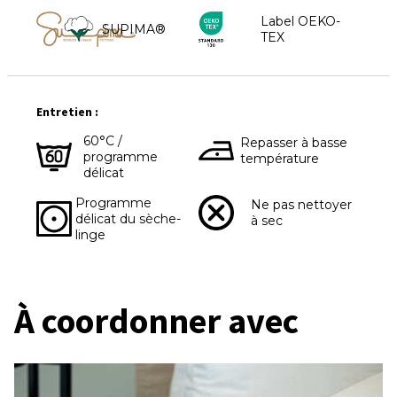
Label OEKO-
SUPIMA®
TEX
Entretien :
60°C /
Repasser à basse
programme
température
délicat
Programme
Ne pas nettoyer
délicat du sèche-
à sec
linge
À coordonner avec