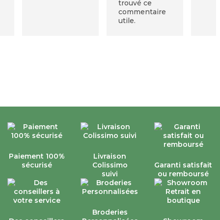
trouvé ce
coût, si on veut un
commentaire
meilleur sommeil et
utile.
si on a la somme
requise.
Paiement 100%
Livraison
sécurisé
Colissimo
Garanti satisfait
suivi
ou remboursé
Broderies