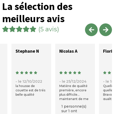
La sélection des
meilleurs avis
(5 avis)
Stephane N
Nicolas A
Flori
- le 12/10/2022
- le 25/12/2024
- le 1
la housse de
Matière de qualité
Quelle
couette est de trés
première, encore
quelle 
belle qualité
plus difficile
Bravo 
maintenant de me
qualité
lever le matin. Prix
except
1 personne(s)
élevé, mais cela
sur 1 ont
vaut presque le