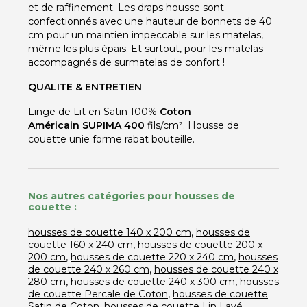
et de raffinement. Les draps housse sont
confectionnés avec une hauteur de bonnets de 40
cm pour un maintien impeccable sur les matelas,
même les plus épais. Et surtout, pour les matelas
accompagnés de surmatelas de confort !
QUALITE & ENTRETIEN
Linge de Lit en Satin 100%
Coton
Américain SUPIMA 400
fils/cm². Housse de
couette unie forme rabat bouteille.
Nos autres catégories pour housses de
couette :
,
housses de couette 140 x 200 cm
housses de
,
couette 160 x 240 cm
housses de couette 200 x
,
,
200 cm
housses de couette 220 x 240 cm
housses
,
de couette 240 x 260 cm
housses de couette 240 x
,
,
280 cm
housses de couette 240 x 300 cm
housses
,
de couette Percale de Coton
housses de couette
,
,
Satin de Coton
housses de couette Lin Lavé