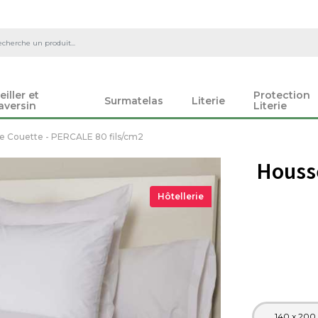
eiller et
Protection
Surmatelas
Literie
aversin
Literie
e Couette - PERCALE 80 fils/cm2
Houss
Hôtellerie
140 x 200