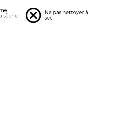
mme
Ne pas nettoyer à
u sèche-
sec