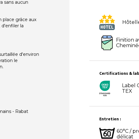
era sans aucun
n place grâce aux
Hôtell
d'enfiler la
Finition 
Cheminé
urtaillée d'environ
ration le
n.
Certifications & lab
Label
TEX
mains - Rabat
Entretien :
60°C / 
délicat