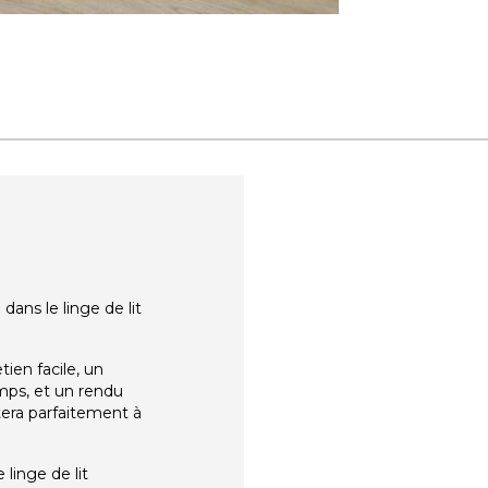
ns le linge de lit
ien facile, un
emps, et un rendu
tera parfaitement à
linge de lit