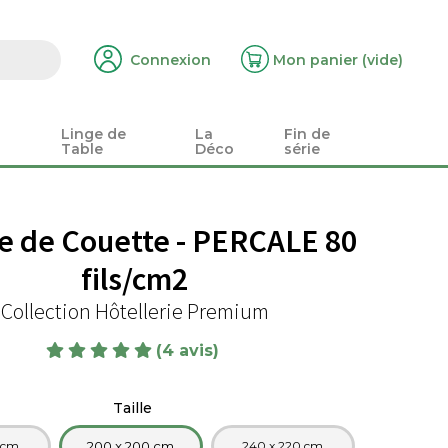
Connexion
Mon panier
(vide)
Linge de
La
Fin de
Table
Déco
série
e de Couette - PERCALE 80
fils/cm2
Collection Hôtellerie Premium
(4 avis)
Taille
 cm
200 x 200 cm
240 x 220 cm