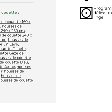
Progra
 couette :
délicat d
linge
 de couette 160 x
,
m
housses de
,
 240 x 260 cm
 de couette 240 x
,
oton
housses de
,
e Lin Lavé
,
ouette Flanelle
uette Gaze de
ousses de couette
,
de couette Bleu
,
te Jaune
housses
,
ir
housses de
,
housses de
housses de couette