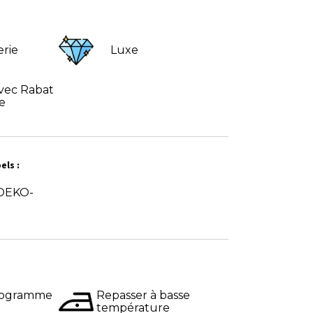
erie
Luxe
avec Rabat
e
els :
 OEKO-
programme
Repasser à basse
température