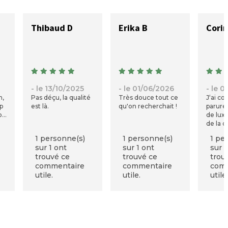
Thibaud D
Erika B
Cori
- le 13/10/2025
- le 01/06/2026
- le 
n,
Pas déçu, la qualité
Très douce tout ce
J‘ai c
op
est là.
qu'on recherchait !
parure 
on
de luxe
de la q
confort
1 personne(s)
1 personne(s)
1 pe
Je re
sur 1 ont
sur 1 ont
sur 1
viveme
trouvé ce
trouvé ce
trou
parle d
commentaire
commentaire
com
qualité
utile.
utile.
utile