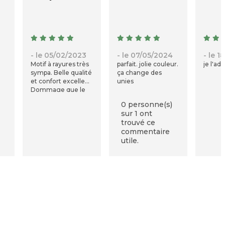
- le 05/02/2023
- le 07/05/2024
- le 
Motif à rayures très
parfait. jolie couleur.
je l'ad
sympa. Belle qualité
ça change des
et confort excellent.
unies
Dommage que le
drap housse grands
0 personne(s)
bonnets n’existe pas
sur 1 ont
en 140x190.
trouvé ce
commentaire
utile.