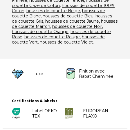
,
,
Flanelle
housses de couette Tencel
housses de
,
couette Gaze de Coton
housses de couette 100%
,
,
Coton
housses de couette Beige
housses de
,
,
couette Blanc
housses de couette Bleu
housses
,
,
de couette Gris
housses de couette Jaune
housses
,
,
de couette Marron
housses de couette Noir
,
housses de couette Orange
housses de couette
,
,
Rose
housses de couette Rouge
housses de
,
.
couette Vert
housses de couette Violet
Finition avec
Luxe
Rabat Cheminée
Certifications & labels :
Label OEKO-
EUROPEAN
TEX
FLAX®