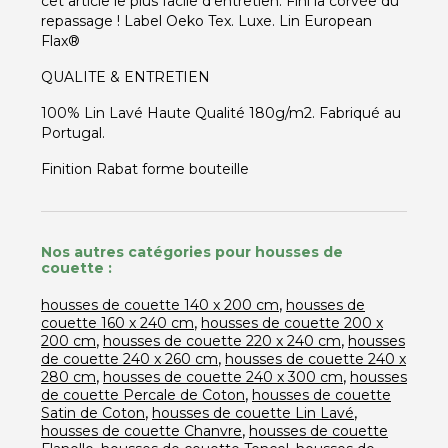
cet article le plus facile d'entretien. Fini la corvée du
repassage ! Label Oeko Tex. Luxe. Lin European
Flax®
QUALITE & ENTRETIEN
100% Lin Lavé Haute Qualité 180g/m2. Fabriqué au
Portugal.
Finition Rabat forme bouteille
Nos autres catégories pour housses de
couette :
,
housses de couette 140 x 200 cm
housses de
,
couette 160 x 240 cm
housses de couette 200 x
,
,
200 cm
housses de couette 220 x 240 cm
housses
,
de couette 240 x 260 cm
housses de couette 240 x
,
,
280 cm
housses de couette 240 x 300 cm
housses
,
de couette Percale de Coton
housses de couette
,
,
Satin de Coton
housses de couette Lin Lavé
,
housses de couette Chanvre
housses de couette