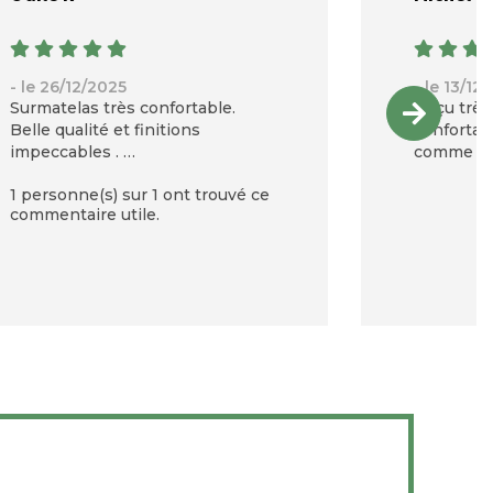
- le 26/12/2025
- le 13/12
Surmatelas très confortable.
Reçu très
Belle qualité et finitions
confortab
impeccables .
comme de 
La forme housse est idéale et
douleurs 
1 personne(s) sur 1 ont trouvé ce
assure très un bon maintien sur
Déhoussab
commentaire utile.
le matelas.