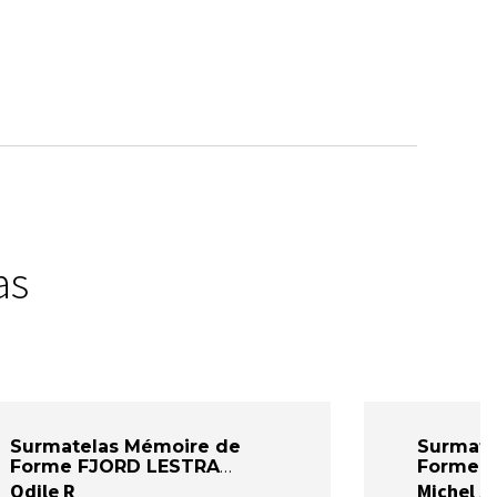
as
Surmatelas Mémoire de
Surmate
Forme FJORD LESTRA
Forme 
Odile R
Michel s