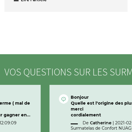
VOS QUESTIONS SUR LES SUR
Bonjour
ferme ( mal de
Quelle est l'origine des pl
merci
ur gagner en
cordialement
al de dos
12:09:09
De
Catherine
|
2021-02-
Surmatelas de Confort NUAG