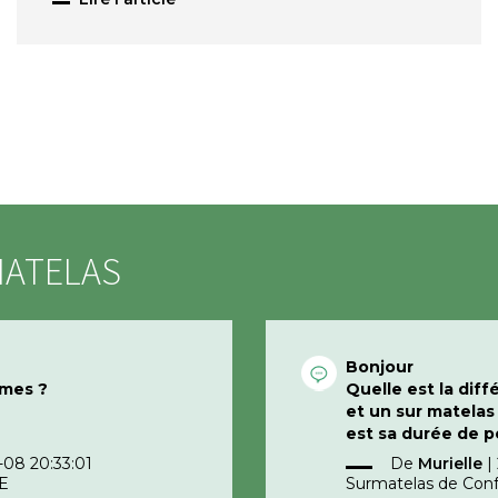
MATELAS
Bonjour
umes ?
Quelle est la dif
et un sur matela
est sa durée de 
certain temps ne 
08 20:33:01
De
Murielle
|
niveau des partie
E
Surmatelas de Con