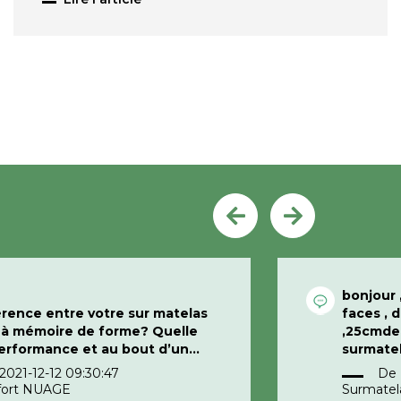
bonjour 
férence entre votre sur matelas
faces , 
s à mémoire de forme? Quelle
,25cmde 
performance et au bout d’un
risque t’il pas de se déformer au
il fait 
2021-12-12 09:30:47
De
s lourdes du corps?
merci po
fort NUAGE
Surmatel