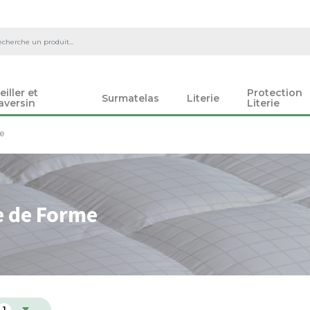
eiller et
Protection
Surmatelas
Literie
aversin
Literie
e
 de Forme
1