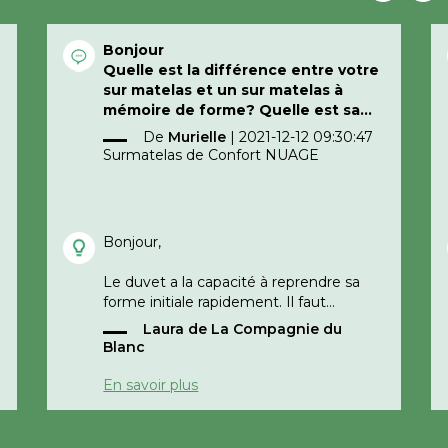
Bonjour
Quelle est la différence entre votre
sur matelas et un sur matelas à
mémoire de forme? Quelle est sa
durée de performance et au bout
De
Murielle
|
2021-12-12 09:30:47
d’un certain temps ne risque t’il pas
Surmatelas de Confort NUAGE
de se déformer au niveau des
parties lourdes du corps?
Merci cordialement
Bonjour,
Le duvet a la capacité à reprendre sa
forme initiale rapidement. Il faut
régulièrement le tapoter, le changer de
Laura de La Compagnie du
sens et quand c'est possible, l'aérer.
Blanc
Il s'agit d'un surmatelas avec enveloppe
En savoir plus
100% coton et garnissage naturel
contrairement à un mémoire de forme
entièrement synthétique (mousse et