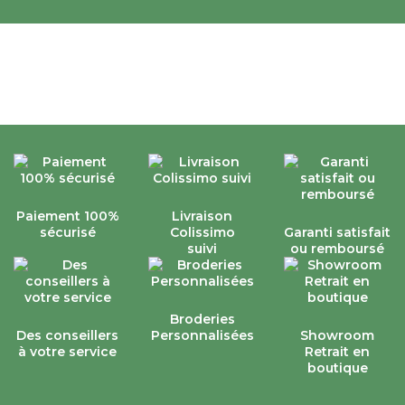
enveloppe) qui peut eventuellement
apporter de la chaleur.
Le confort est également plus
enveloppant et douillet sur du naturel.
Cordialement,
La Compagnie du Blanc
Paiement 100%
Livraison
sécurisé
Colissimo
Garanti satisfait
suivi
ou remboursé
Broderies
Des conseillers
Personnalisées
Showroom
à votre service
Retrait en
boutique