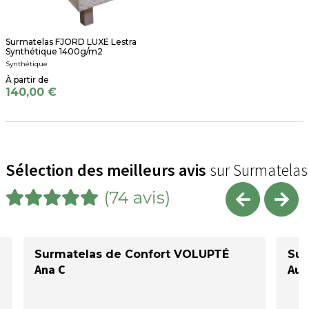
Surmatelas FJORD LUXE Lestra
Synthétique 1400g/m2
Synthétique
140,00 €
Sélection des meilleurs avis
sur Surmatelas
(74 avis)
Surmatelas de Confort VOLUPTÉ
Sur
Ana C
Aud