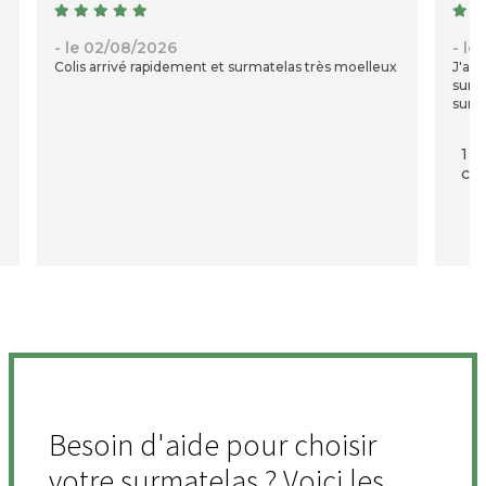
- le 02/08/2026
- le
Colis arrivé rapidement et surmatelas très moelleux
J'ava
surto
surma
1 p
com
Besoin d'aide pour choisir
votre surmatelas ? Voici les