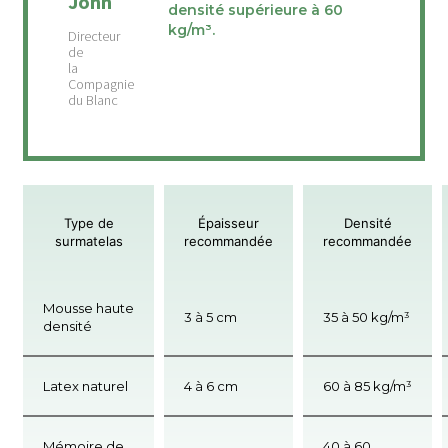
John
densité supérieure à 60
kg/m³.
Type de
Épaisseur
Densité
surmatelas
recommandée
recommandée
Mousse haute
3 à 5 cm
35 à 50 kg/m³
densité
Latex naturel
4 à 6 cm
60 à 85 kg/m³
Mémoire de
40 à 60