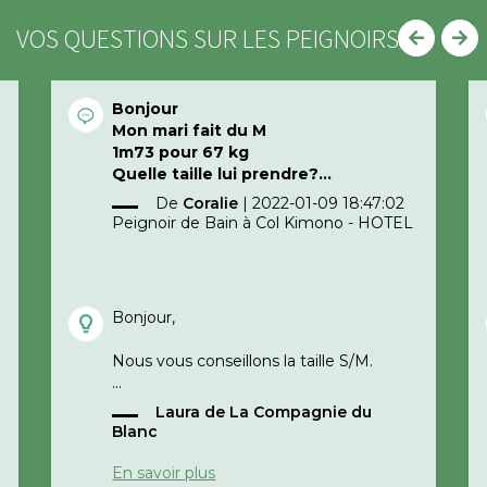
VOS QUESTIONS SUR LES PEIGNOIRS
Bonjour
Mon mari fait du M
1m73 pour 67 kg
Quelle taille lui prendre?
Merci d’avance
De
Coralie
|
2022-01-09 18:47:02
Peignoir de Bain à Col Kimono - HOTEL
Bonjour,
Nous vous conseillons la taille S/M.
Laura de La Compagnie du
Cordialement,
Blanc
e
La compagnie du blanc
En savoir plus