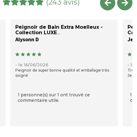
(243 avis)
Peignoir de Bain Extra Moelleux -
Pei
Collection LUXE
Col
Alysonn D
Jea
- le 16/06/2026
- le
Peignoir de super bonne qualité et emballage très
Très 
soigné
Je su
1 personne(s) sur 1 ont trouvé ce
1 p
commentaire utile.
com