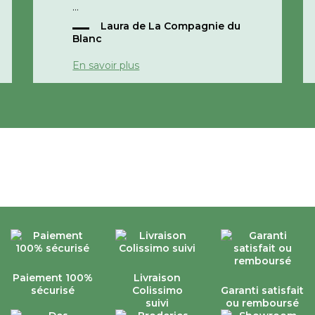
Laura de La Compagnie du
Cordialement,
Blanc
e
La compagnie du blanc
En savoir plus
Paiement 100%
Livraison
sécurisé
Colissimo
Garanti satisfait
suivi
ou remboursé