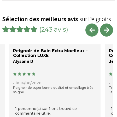
Sélection des meilleurs avis
sur Peignoirs
(243 avis)
Peignoir de Bain Extra Moelleux -
Pei
Collection LUXE
Col
Alysonn D
Jea
- le 16/06/2026
- le
Peignoir de super bonne qualité et emballage très
Très 
soigné
Je su
1 personne(s) sur 1 ont trouvé ce
1 p
commentaire utile.
com