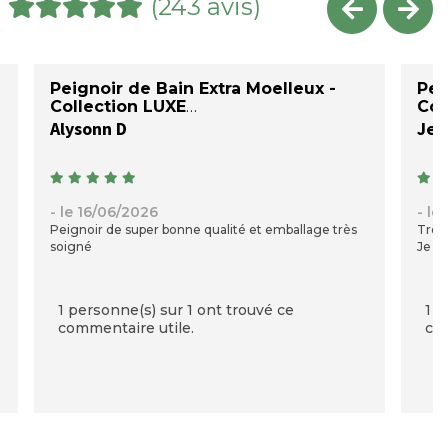
(243 avis)
Peignoir de Bain Extra Moelleux -
Pei
Collection LUXE
Col
Alysonn D
Jea
- le 16/06/2026
- le
Peignoir de super bonne qualité et emballage très
Très 
soigné
Je su
1 personne(s) sur 1 ont trouvé ce
1 p
commentaire utile.
com