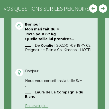
VOS QUESTIONS SUR LES PEIGNOIRS
Bonjour
Mon mari fait du M
1m73 pour 67 kg
Quelle taille lui prendre?
Merci d’avance
De
Coralie
|
2022-01-09 18:47:02
Peignoir de Bain à Col Kimono - HOTEL
Bonjour,
Nous vous conseillons la taille S/M.
Laura de La Compagnie du
Cordialement,
Blanc
e
La compagnie du blanc
En savoir plus