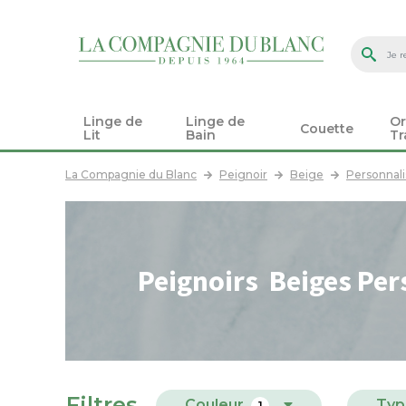
Linge de
Linge de
Or
Couette
Lit
Bain
Tr
La Compagnie du Blanc
Peignoir
Beige
Personnali
Peignoirs Beiges Pe
Filtres
Couleur
Typ
1