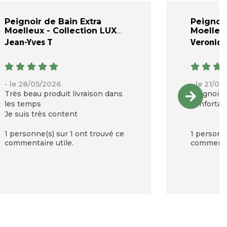
Peignoir de Bain Extra
Peignoir
Moelleux - Collection LUXE
Moelleux
Jean-Yves T
Veroniqu
- le 28/05/2026
- le 21/05
Très beau produit livraison dans
Peignoir 
les temps
confortab
Je suis très content
1 personne(s) sur 1 ont trouvé ce
1 personne
commentaire utile.
commentai