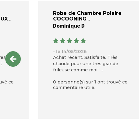
Robe de Chambre Polaire
LUXE
COCOONING
Dominique D
- le 14/05/2026
res
Achat récent. Satisfaite. Très
t
chaude pour une très grande
frileuse comme moi !
J avais quelques inquiétudes
uvé ce
0 personne(s) sur 1 ont trouvé ce
quant à la couleur rouge. En fait
commentaire utile.
la couleur est plutôt Bordeaux.