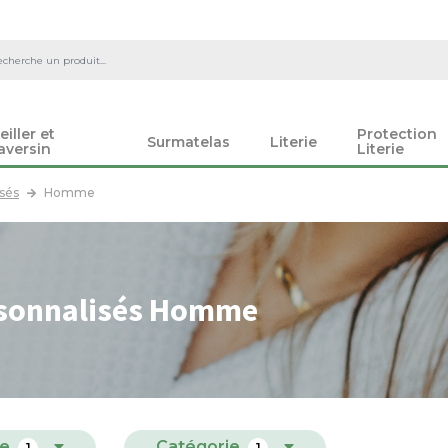
eiller et
Protection
Surmatelas
Literie
aversin
Literie
sés
Homme
rsonnalisés Homme
e
Catégorie
1
1