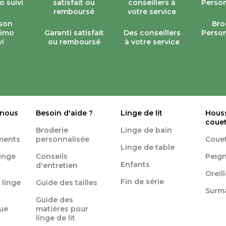
ison
Bro
simo
Garanti satisfait
Des conseillers
Person
vi
ou remboursé
à votre service
 nous
Besoin d'aide ?
Linge de lit
Hous
coue
Broderie
Linge de bain
ments
personnalisée
Coue
Linge de table
linge
Conseils
Peign
Enfants
d'entretien
Oreil
Fin de série
 linge
Guide des tailles
Surm
Guide des
ue
matières pour
linge de lit