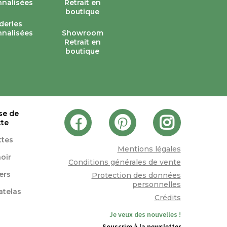
deries
nalisées
Showroom
Retrait en
boutique
se de
tte
ttes
Mentions légales
oir
Conditions générales de vente
lers
Protection des données
personnelles
atelas
Crédits
Je veux des nouvelles !
Souscrire à la newsletter