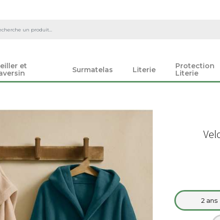
eiller et
Protection
Surmatelas
Literie
aversin
Literie
Vel
2 ans