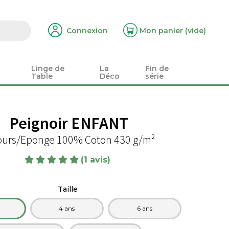
Connexion
Mon panier
(vide)
Linge de
La
Fin de
Table
Déco
série
Peignoir ENFANT
ours/Eponge 100% Coton 430 g/m²
(1 avis)
Taille
4 ans
6 ans