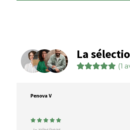
La sélecti
(1 a
Penova V