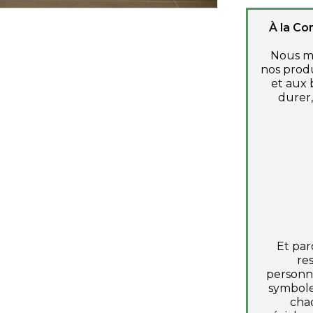
À la Co
Nous me
nos produ
et aux 
durer,
Et par
re
personna
symbole
chaq