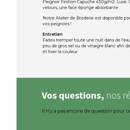
Peignoir Finition Capuche 430g/m2.
Luxe.
velours, une face éponge absorbante
Notre Atelier de Broderie est disponible po
vos peignoirs !
Entretien
Faites tremper toute une nuit dans de l'ea
peu de gros sel ou de vinaigre blanc afin de
et fixer la couleur.
Vos questions,
nos r
Il n'y a pas encore de question pour c