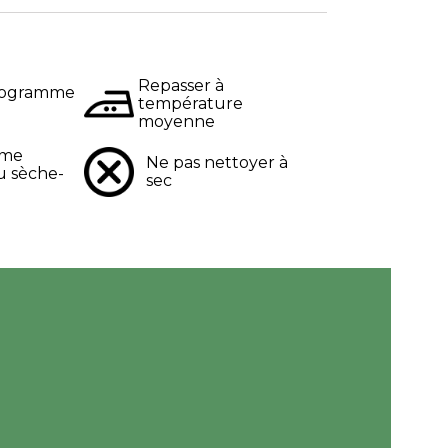
Repasser à
programme
température
moyenne
mme
Ne pas nettoyer à
u sèche-
sec