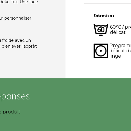
Oeko Tex. Une face
Entretien :
ur personnaliser
60°C / 
délicat
u froide avec un
Progra
 d'enlever l'apprêt
délicat d
linge
éponses
e produit.