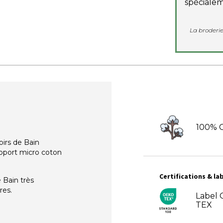
spécialem
La broderie
100% 
oirs de Bain
upport micro coton
Certifications & lab
 Bain très
res.
Label
TEX