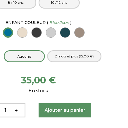
8 / 10 ans
10 / 12 ans
ENFANT COULEUR
(
Bleu Jean
)
e
Aucune
2 mots et plus (15,00 €)
35,00 €
En stock