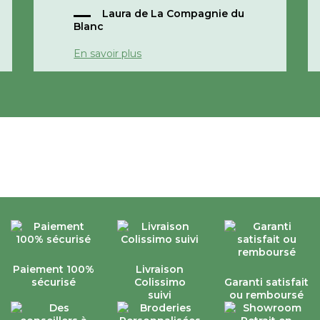
Laura de La Compagnie du
Cordialement,
Blanc
e
La compagnie du blanc
En savoir plus
Paiement 100%
Livraison
sécurisé
Colissimo
Garanti satisfait
suivi
ou remboursé