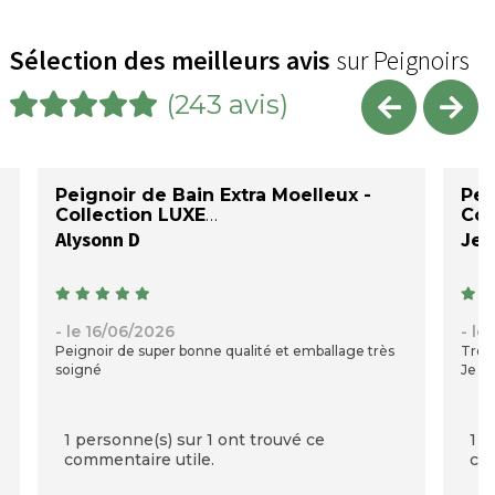
Sélection des meilleurs avis
sur Peignoirs
(243 avis)
Peignoir de Bain Extra Moelleux -
Pei
Collection LUXE
Col
Alysonn D
Jea
- le 16/06/2026
- le
Peignoir de super bonne qualité et emballage très
Très 
soigné
Je su
1 personne(s) sur 1 ont trouvé ce
1 p
commentaire utile.
com