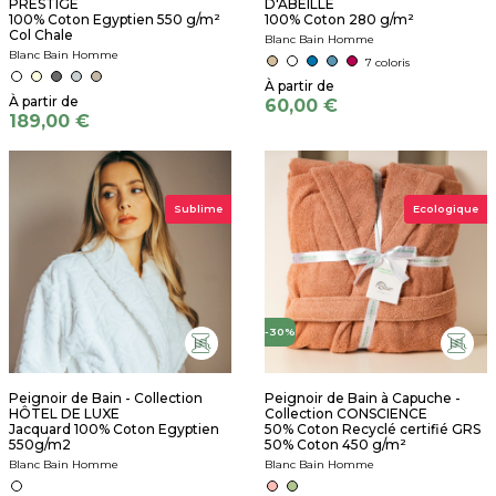
PRESTIGE
D'ABEILLE
100% Coton Egyptien 550 g/m²
100% Coton 280 g/m²
Col Chale
Blanc Bain Homme
Blanc Bain Homme
7 coloris
60,00 €
189,00 €
Sublime
Ecologique
-30%
Peignoir de Bain - Collection
Peignoir de Bain à Capuche -
HÔTEL DE LUXE
Collection CONSCIENCE
Jacquard 100% Coton Egyptien
50% Coton Recyclé certifié GRS
550g/m2
50% Coton 450 g/m²
Blanc Bain Homme
Blanc Bain Homme