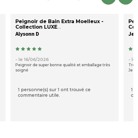
Peignoir de Bain Extra Moelleux -
Pei
Collection LUXE
Col
Alysonn D
Jea
- le 16/06/2026
- le
Peignoir de super bonne qualité et emballage très
Très 
soigné
Je su
1 personne(s) sur 1 ont trouvé ce
1 p
commentaire utile.
com