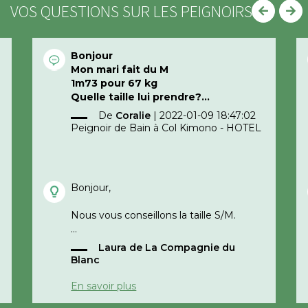
VOS QUESTIONS SUR LES PEIGNOIRS
Bonjour
Mon mari fait du M
1m73 pour 67 kg
Quelle taille lui prendre?
Merci d’avance
De
Coralie
|
2022-01-09 18:47:02
Peignoir de Bain à Col Kimono - HOTEL
Bonjour,
Nous vous conseillons la taille S/M.
Laura de La Compagnie du
Cordialement,
Blanc
e
La compagnie du blanc
En savoir plus