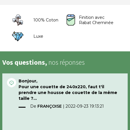
Finition avec
100% Coton
Rabat Cheminée
Luxe
Vos questions,
nos réponses
Bonjour,
Pour une couette de 240x220, faut t'il
prendre une housse de couette de la même
taille ?
Merci pour votre réponse.
De
FRANÇOISE
|
2022-09-23 19:13:21