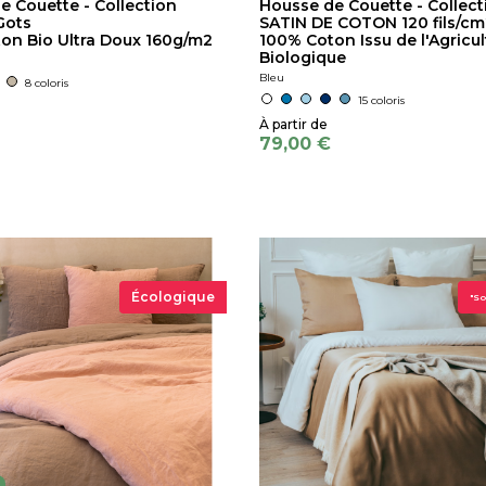
e Couette - Collection
Housse de Couette - Collect
Gots
SATIN DE COTON 120 fils/cm
on Bio Ultra Doux 160g/m2
100% Coton Issu de l'Agricul
Biologique
Bleu
8 coloris
15 coloris
79,00 €
Écologique
"So