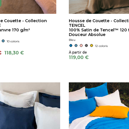
e Couette - Collection
Housse de Couette - Collect
E
TENCEL
nvre 170 g/m²
100% Satin de Tencel™ 120 f
Douceur Absolue
Bleu
10 coloris
12 coloris
€
118,30 €
119,00 €