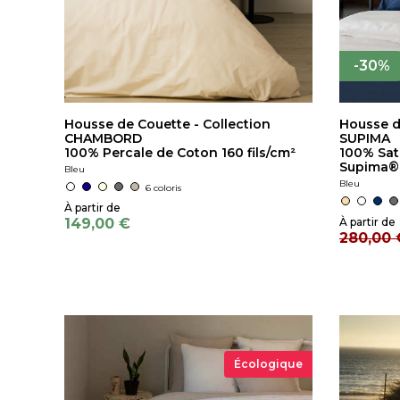
-30%
Housse de Couette - Collection
Housse d
CHAMBORD
SUPIMA
100% Percale de Coton 160 fils/cm²
100% Sat
Supima® 
Bleu
Bleu
6 coloris
149,00 €
280,00 
Écologique