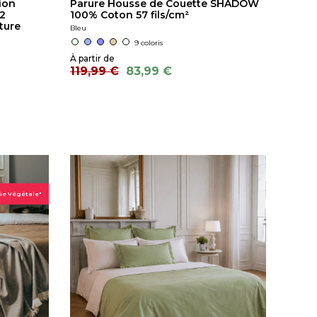
ion
Parure Housse de Couette SHADOW
2
100% Coton 57 fils/cm²
ture
Bleu
9 coloris
119,99 €
83,99 €
ie Végétale"