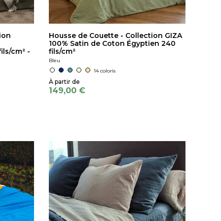
ion
Housse de Couette - Collection GIZA
100% Satin de Coton Égyptien 240
ils/cm² -
fils/cm²
Bleu
14 coloris
149,00 €