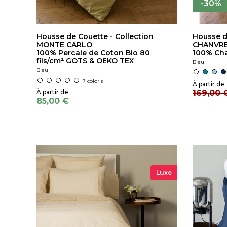
-30%
Housse de Couette - Collection
Housse d
MONTE CARLO
CHANVR
100% Percale de Coton Bio 80
100% Cha
fils/cm² GOTS & OEKO TEX
Bleu
Bleu
7 coloris
169,00 
85,00 €
Luxe