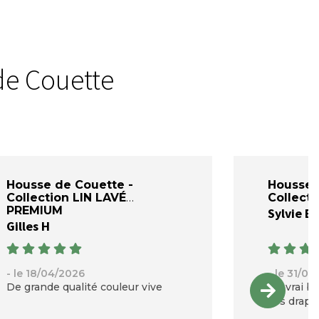
de Couette
Housse de Couette -
Housse 
Collection LIN LAVÉ
Collecti
PREMIUM
Sylvie B
Gilles H
- le 18/04/2026
- le 31/03
De grande qualité couleur vive
Un vrai b
ces draps