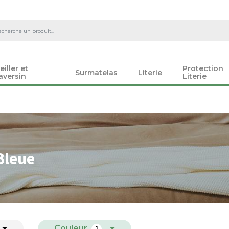
eiller et
Protection
Surmatelas
Literie
aversin
Literie
Bleue
Couleur
1