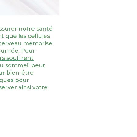
ssurer notre santé
t que les cellules
 cerveau mémorise
journée. Pour
s souffrent
 du sommeil peut
ur bien-être
iques pour
erver ainsi votre