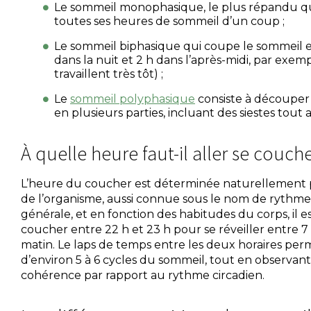
Le sommeil monophasique, le plus répandu qui 
toutes ses heures de sommeil d’un coup ;
Le sommeil biphasique qui coupe le sommeil 
dans la nuit et 2 h dans l’après-midi, par exem
travaillent très tôt) ;
Le
sommeil polyphasique
consiste à découper
en plusieurs parties, incluant des siestes tout 
À quelle heure faut-il aller se couche
L’heure du coucher est déterminée naturellement p
de l’organisme, aussi connue sous le nom de rythme 
générale, et en fonction des habitudes du corps, il es
coucher entre 22 h et 23 h pour se réveiller entre 7
matin. Le laps de temps entre les deux horaires per
d’environ 5 à 6 cycles du sommeil, tout en observan
cohérence par rapport au rythme circadien.