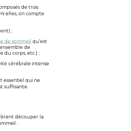
omposés de trois
mi elles, on compte
ent) ;
e de sommeil
qu’est
l’ensemble de
 du corps, etc.) ;
ivité cérébrale intense
 essentiel qui ne
t suffisante.
éfèrent découper la
ommeil :