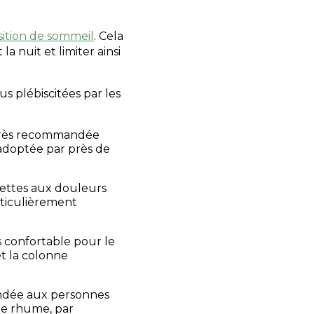
l
sition de sommeil
. Cela
 nuit et limiter ainsi
us plébiscitées par les
s très recommandée
n adoptée par près de
jettes aux douleurs
rticulièrement
lus confortable pour le
et la colonne
andée aux personnes
 de rhume, par