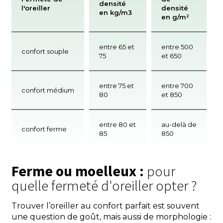
densité
l'oreiller
densité
en kg/m3
en g/m²
entre 65 et
entre 500
confort souple
75
et 650
entre 75 et
entre 700
confort médium
80
et 850
entre 80 et
au-delà de
confort ferme
85
850
Ferme ou moelleux :
pour
quelle fermeté d'oreiller opter ?
Trouver l’oreiller au confort parfait est souvent
une question de goût, mais aussi de morphologie :