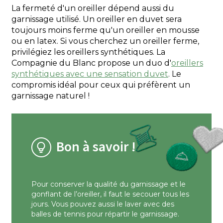
La fermeté d'un oreiller dépend aussi du
garnissage utilisé. Un oreiller en duvet sera
toujours moins ferme qu'un oreiller en mousse
ou en latex. Si vous cherchez un oreiller ferme,
privilégiez les oreillers synthétiques. La
Compagnie du Blanc propose un duo d'
oreillers
synthétiques avec une sensation duvet
. Le
compromis idéal pour ceux qui préfèrent un
garnissage naturel !
Bon à savoir !
Pour conserver la qualité du garnissage et le
gonflant de l’oreiller, il faut le secouer tous les
jours. Vous pouvez aussi le laver avec des
balles de tennis pour répartir le garnissage.