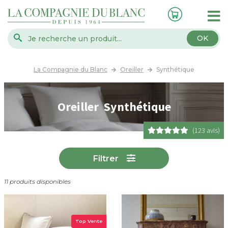
OK
La Compagnie du Blanc
Oreiller
Synthétique
Oreiller Synthétique
(123 avis)
Filtrer
11 produits disponibles
Top Vente