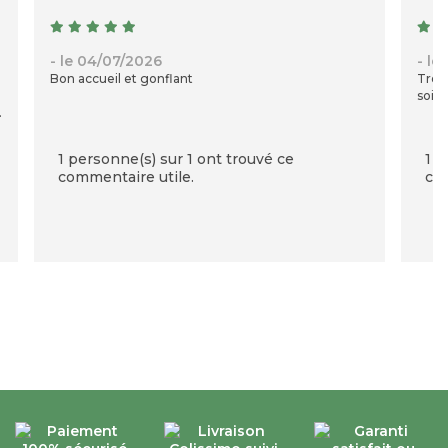
- le 04/07/2026
- le
Bon accueil et gonflant
Très 
soig
n
1 personne(s) sur 1 ont trouvé ce
1 p
commentaire utile.
com