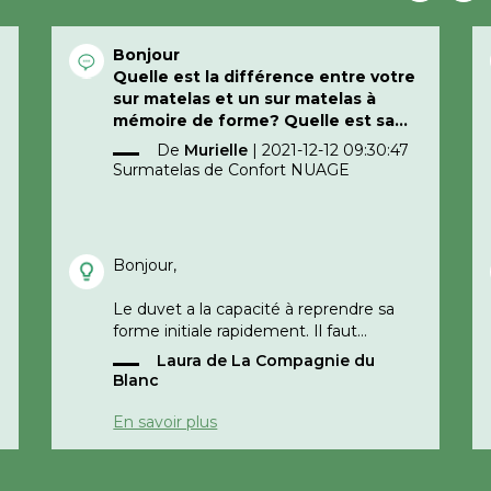
Bonjour
Quelle est la différence entre votre
sur matelas et un sur matelas à
mémoire de forme? Quelle est sa
durée de performance et au bout
De
Murielle
|
2021-12-12 09:30:47
d’un certain temps ne risque t’il pas
Surmatelas de Confort NUAGE
de se déformer au niveau des
parties lourdes du corps?
Merci cordialement
Bonjour,
Le duvet a la capacité à reprendre sa
forme initiale rapidement. Il faut
régulièrement le tapoter, le changer de
Laura de La Compagnie du
sens et quand c'est possible, l'aérer.
Blanc
Il s'agit d'un surmatelas avec enveloppe
En savoir plus
100% coton et garnissage naturel
contrairement à un mémoire de forme
entièrement synthétique (mousse et