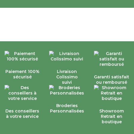
enveloppe) qui peut eventuellement
apporter de la chaleur.
Le confort est également plus
enveloppant et douillet sur du naturel.
Cordialement,
La Compagnie du Blanc
Paiement 100%
Livraison
sécurisé
Colissimo
Garanti satisfait
suivi
ou remboursé
Broderies
Des conseillers
Personnalisées
Showroom
à votre service
Retrait en
boutique