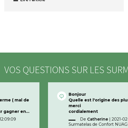
VOS QUESTIONS SUR LES SUR
Bonjour
ferme ( mal de
Quelle est l'origine des pl
merci
ur gagner en
cordialement
al de dos
12:09:09
De
Catherine
|
2021-02-
Surmatelas de Confort NUAG