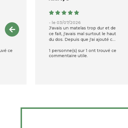
- le 03/07/2026
J'avais un matelas trop dur et de
ce fait, j'avais mal surtout le haut
du dos. Depuis que j'ai ajouté ce
surmatelas, plus d'un an, je nai
uvé ce
1 personne(s) sur 1 ont trouvé ce
plus mal.
commentaire utile.