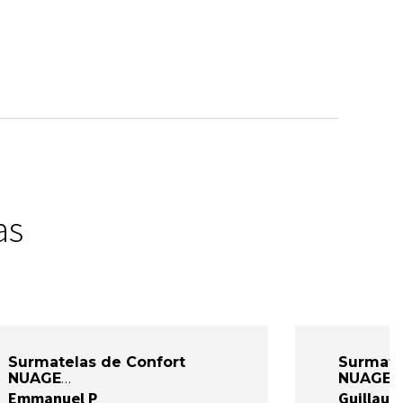
as
Surmatelas de Confort
Surmate
NUAGE
NUAGE
Emmanuel P
Guillaum