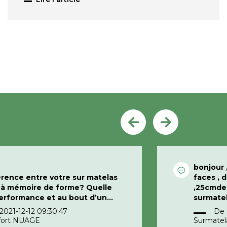
bonjour 
férence entre votre sur matelas
faces , 
s à mémoire de forme? Quelle
,25cmde 
performance et au bout d’un
risque t’il pas de se déformer au
il fait 
2021-12-12 09:30:47
De
s lourdes du corps?
merci po
fort NUAGE
Surmatel