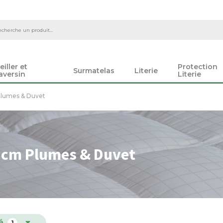
eiller et
Protection
Surmatelas
Literie
aversin
Literie
lumes & Duvet
 cm Plumes & Duvet
é
1