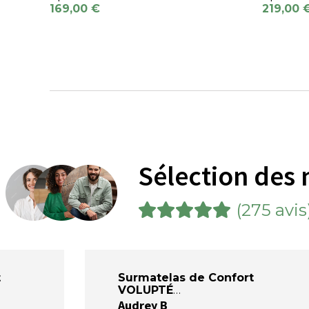
169,00 €
219,00 
Sélection des 
(275 avis
t
Surmatelas de Confort
VOLUPTÉ
Audrey B