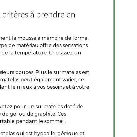
personnes qui veulent améliorer
leur confort de sommeil sans
 critères à prendre en
changer de matelas.
mment la mousse à mémoire de forme,
ype de matériau offre des sensations
 de la température. Choisissez un
sieurs pouces. Plus le surmatelas est
rmatelas peut également varier, ce
dent le mieux à vos besoins et à votre
, optez pour un surmatelas doté de
de gel ou de graphite. Ces
ortable pendant le sommeil.
rmatelas qui est hypoallergénique et