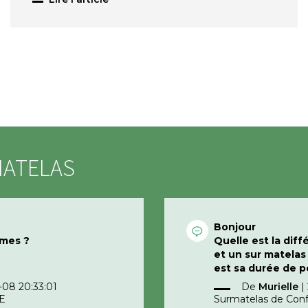
MATELAS
Bonjour
umes ?
Quelle est la dif
et un sur matela
est sa durée de 
certain temps ne 
08 20:33:01
De
Murielle
|
niveau des partie
E
Surmatelas de Con