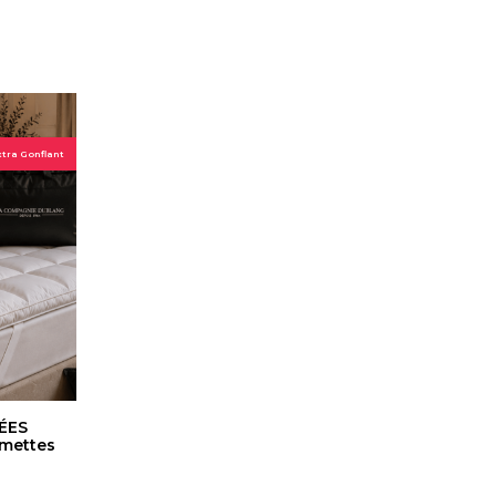
xtra Gonflant
SÉES
umettes