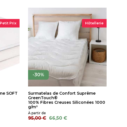
Petit Prix
Hôtellerie
-30%
rme SOFT
Surmatelas de Confort Suprême
GreenTouch®
100% Fibres Creuses Siliconées 1000
g/m²
95,00 €
66,50 €