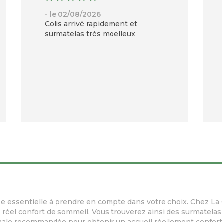
- le 02/08/2026
Colis arrivé rapidement et
surmatelas très moelleux
ée essentielle à prendre en compte dans votre choix. Chez L
réel confort de sommeil. Vous trouverez ainsi des surmatelas 
male recommandée pour obtenir un accueil réellement confort