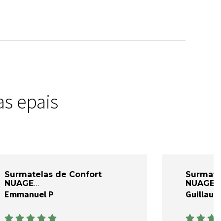
s epais
Surmatelas de Confort
Surmate
NUAGE
NUAGE
Emmanuel P
Guillaum