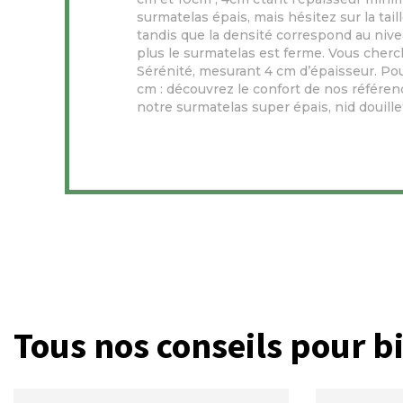
surmatelas épais, mais hésitez sur la ta
tandis que la densité correspond au nivea
plus le surmatelas est ferme.
Vous cherc
Sérénité, mesurant 4 cm d’épaisseur. Po
cm : découvrez le confort de nos référen
notre surmatelas super épais, nid douille
Tous nos conseils pour bi