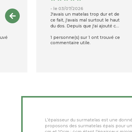
- le 03/07/2026
J'avais un matelas trop dur et de
ce fait, j'avais mal surtout le haut
du dos. Depuis que j'ai ajouté ce
surmatelas, plus d'un an, je nai
ouvé
1 personne(s) sur 1 ont trouvé ce
plus mal.
commentaire utile.
L’épaisseur du surmatelas est une donn
proposons des surmatelas épais pour un 
cm et 10cm ; 4cm étant l’épaisseur mini