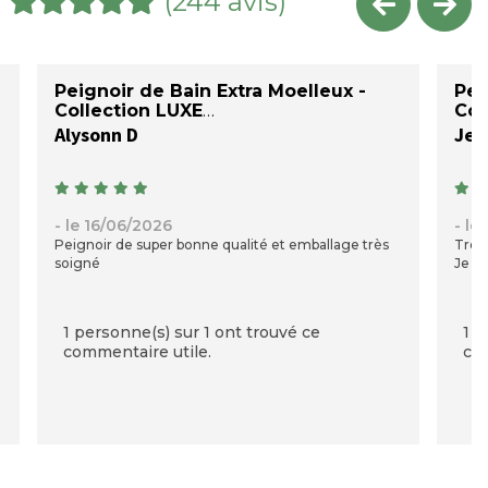
(244 avis)
Peignoir de Bain Extra Moelleux -
Pei
Collection LUXE
Col
Alysonn D
Jea
- le 16/06/2026
- le
Peignoir de super bonne qualité et emballage très
Très 
soigné
Je su
1 personne(s) sur 1 ont trouvé ce
1 p
commentaire utile.
com