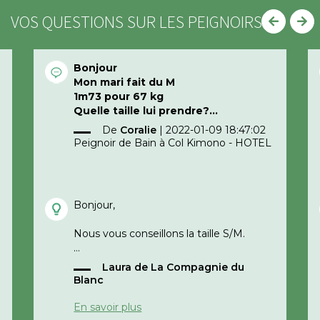
VOS QUESTIONS SUR LES PEIGNOIRS
Bonjour
Mon mari fait du M
1m73 pour 67 kg
Quelle taille lui prendre?
Merci d’avance
De
Coralie
|
2022-01-09 18:47:02
Peignoir de Bain à Col Kimono - HOTEL
Bonjour,
Nous vous conseillons la taille S/M.
Laura de La Compagnie du
Cordialement,
Blanc
e
La compagnie du blanc
En savoir plus